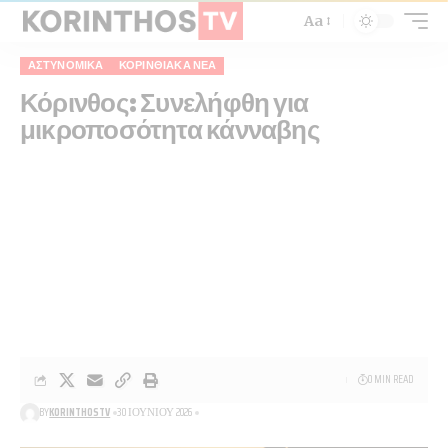
Aa
ΑΣΤΥΝΟΜΙΚΆ
ΚΟΡΙΝΘΙΑΚΆ ΝΈΑ
Κόρινθος: Συνελήφθη για
μικροποσότητα κάνναβης
0 MIN READ
BY
KORINTHOSTV
30 ΙΟΥΝΊΟΥ 2026