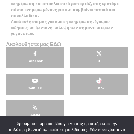
ενημέρωση και αποκλειστικά ρεπορτάζ, σας κρατάμε
πάντα ενημερωμένους για ό,τι συμβαίνει τοπικά και
πανελλαδικά.
Ακολουθήστε μας για άμεση ενημέρωση, έγκυρες
ειδήσεις και ζωντανή κάλυψη των σημαντικότερων
γεγονότων.
Ακολουθήστε μας ΕΔΩ
Facebook
X
Youtube
Tiktok
4.03M
Χρησιμοποιούμε cookies για να σας προσφέρουμε την
© KorinthosTV @2025
καλύτερη δυνατή εμπειρία στη σελίδα μας. Εάν συνεχίσετε να