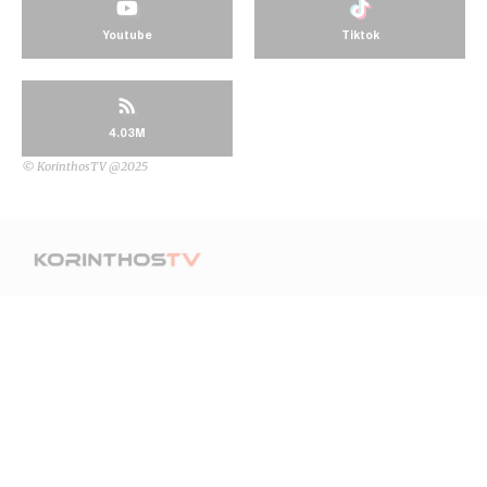
Youtube
Tiktok
4.03M
© KorinthosTV @2025