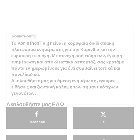
Το KorinthosTV.gr είναι η κορυφαία διαδικτυακή
πλατφόρμα ενημέρωσης για την Κορινθία και την
ευρύτερη περιοχή. Με συνεχή ροή ειδήσεων, έγκυρη
ενημέρωση και αποκλειστικά ρεπορτάζ, σας κρατάμε
πάντα ενημερωμένους για ό,τι συμβαίνει τοπικά και
πανελλαδικά.
Ακολουθήστε μας για άμεση ενημέρωση, έγκυρες
ειδήσεις και ζωντανή κάλυψη των σημαντικότερων
γεγονότων.
Ακολουθήστε μας ΕΔΩ
Facebook
X