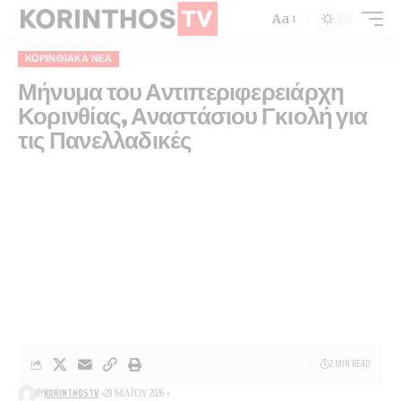
Aa
ΚΟΡΙΝΘΙΑΚΆ ΝΈΑ
Μήνυμα του Αντιπεριφερειάρχη
Κορινθίας, Αναστάσιου Γκιολή για
τις Πανελλαδικές
2 MIN READ
BY
KORINTHOSTV
29 ΜΑΪ́ΟΥ 2026