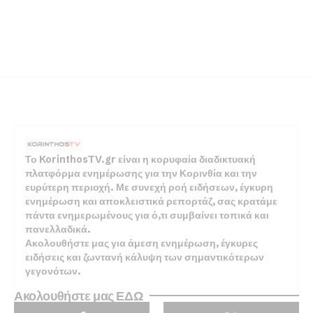
Το KorinthosTV.gr είναι η κορυφαία διαδικτυακή
πλατφόρμα ενημέρωσης για την Κορινθία και την
ευρύτερη περιοχή. Με συνεχή ροή ειδήσεων, έγκυρη
ενημέρωση και αποκλειστικά ρεπορτάζ, σας κρατάμε
πάντα ενημερωμένους για ό,τι συμβαίνει τοπικά και
πανελλαδικά.
Ακολουθήστε μας για άμεση ενημέρωση, έγκυρες
ειδήσεις και ζωντανή κάλυψη των σημαντικότερων
γεγονότων.
Ακολουθήστε μας ΕΔΩ