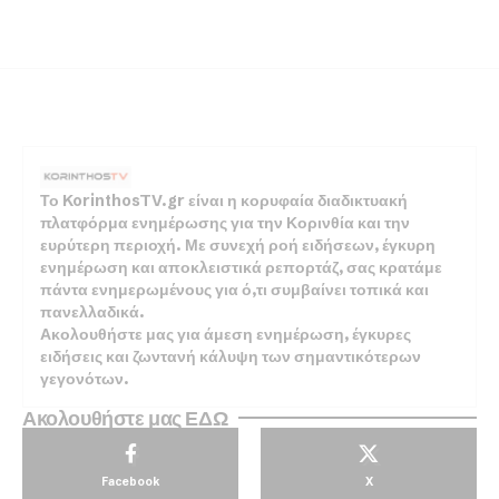
Το KorinthosTV.gr είναι η κορυφαία διαδικτυακή
πλατφόρμα ενημέρωσης για την Κορινθία και την
ευρύτερη περιοχή. Με συνεχή ροή ειδήσεων, έγκυρη
ενημέρωση και αποκλειστικά ρεπορτάζ, σας κρατάμε
πάντα ενημερωμένους για ό,τι συμβαίνει τοπικά και
πανελλαδικά.
Ακολουθήστε μας για άμεση ενημέρωση, έγκυρες
ειδήσεις και ζωντανή κάλυψη των σημαντικότερων
γεγονότων.
Ακολουθήστε μας ΕΔΩ
Facebook
X