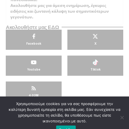
Ακολουθήστε μας για άμεση ενημέρωση, έγκυρες
ειδήσεις και ζωντανή κάλυψη των σημαντικότερων
γεγονότων.
Ακολουθήστε μας ΕΔΩ
Facebook
X
Youtube
Tiktok
4.03M
Χρησιμοποιούμε cookies για να σας προσφέρουμε την
© KorinthosTV @2025
καλύτερη δυνατή εμπειρία στη σελίδα μας. Εάν συνεχίσετε να
χρησιμοποιείτε τη σελίδα, θα υποθέσουμε πως είστε
ικανοποιημένοι με αυτό.