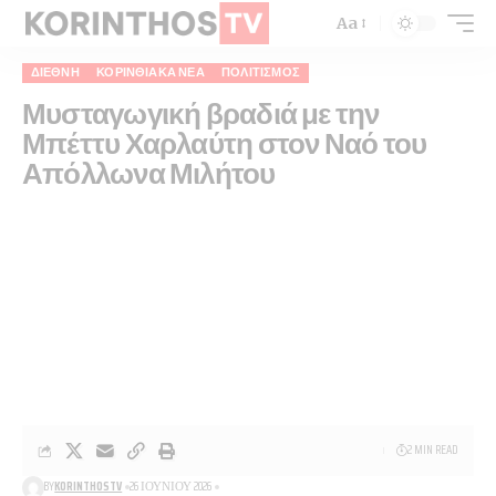
Aa
ΔΙΕΘΝΉ
ΚΟΡΙΝΘΙΑΚΆ ΝΈΑ
ΠΟΛΙΤΙΣΜΌΣ
Μυσταγωγική βραδιά με την
Μπέττυ Χαρλαύτη στον Ναό του
Απόλλωνα Μιλήτου
2 MIN READ
BY
KORINTHOSTV
26 ΙΟΥΝΊΟΥ 2026