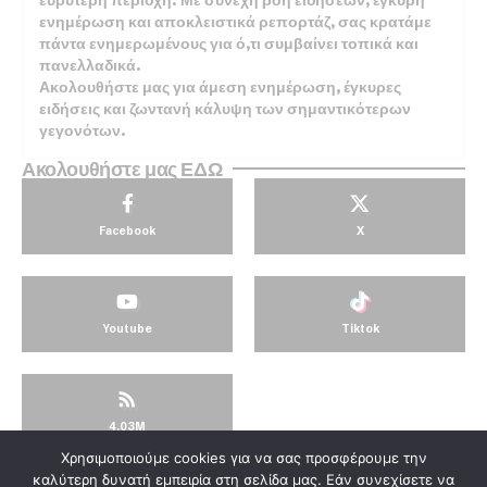
ευρύτερη περιοχή. Με συνεχή ροή ειδήσεων, έγκυρη
ενημέρωση και αποκλειστικά ρεπορτάζ, σας κρατάμε
πάντα ενημερωμένους για ό,τι συμβαίνει τοπικά και
πανελλαδικά.
Ακολουθήστε μας για άμεση ενημέρωση, έγκυρες
ειδήσεις και ζωντανή κάλυψη των σημαντικότερων
γεγονότων.
Ακολουθήστε μας ΕΔΩ
Facebook
X
Youtube
Tiktok
4.03M
Χρησιμοποιούμε cookies για να σας προσφέρουμε την
© KorinthosTV @2025
καλύτερη δυνατή εμπειρία στη σελίδα μας. Εάν συνεχίσετε να