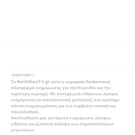
Το KorinthosTV.gr είναι η κορυφαία διαδικτυακή
πλατφόρμα ενημέρωσης για την Κορινθία και την
ευρύτερη περιοχή. Με συνεχή ροή ειδήσεων, έγκυρη
ενημέρωση και αποκλειστικά ρεπορτάζ, σας κρατάμε
πάντα ενημερωμένους για ό,τι συμβαίνει τοπικά και
πανελλαδικά.
Ακολουθήστε μας για άμεση ενημέρωση, έγκυρες
ειδήσεις και ζωντανή κάλυψη των σημαντικότερων
γεγονότων.