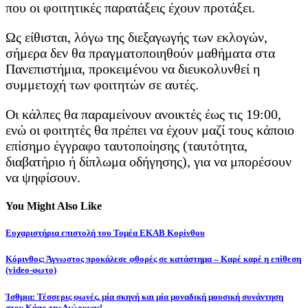
που οι φοιτητικές παρατάξεις έχουν προτάξει.
Ως είθισται, λόγω της διεξαγωγής των εκλογών,
σήμερα δεν θα πραγματοποιηθούν μαθήματα στα
Πανεπιστήμια, προκειμένου να διευκολυνθεί η
συμμετοχή των φοιτητών σε αυτές.
Οι κάλπες θα παραμείνουν ανοικτές έως τις 19:00,
ενώ οι φοιτητές θα πρέπει να έχουν μαζί τους κάποιο
επίσημο έγγραφο ταυτοποίησης (ταυτότητα,
διαβατήριο ή δίπλωμα οδήγησης), για να μπορέσουν
να ψηφίσουν.
You Might Also Like
Ευχαριστήρια επιστολή του Τομέα ΕΚΑΒ Κορίνθου
Κόρινθος: Άγνωστος προκάλεσε φθορές σε κατάστημα – Καρέ καρέ η επίθεση
(video-φωτο)
Ίσθμια: Τέσσερις φωνές, μία σκηνή και μία μοναδική μουσική συνάντηση
στον Κήπο της Διώρυγας!