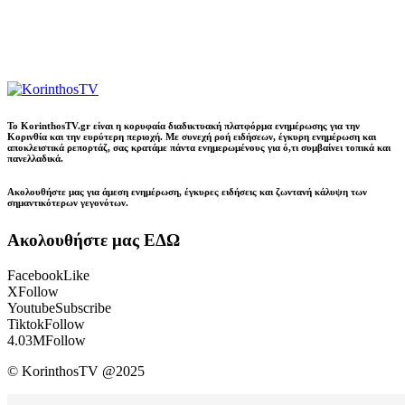
Το KorinthosTV.gr είναι η κορυφαία διαδικτυακή πλατφόρμα ενημέρωσης για την
Κορινθία και την ευρύτερη περιοχή. Με συνεχή ροή ειδήσεων, έγκυρη ενημέρωση και
αποκλειστικά ρεπορτάζ, σας κρατάμε πάντα ενημερωμένους για ό,τι συμβαίνει τοπικά και
πανελλαδικά.
Ακολουθήστε μας για άμεση ενημέρωση, έγκυρες ειδήσεις και ζωντανή κάλυψη των
σημαντικότερων γεγονότων.
Ακολουθήστε μας ΕΔΩ
Facebook
Like
X
Follow
Youtube
Subscribe
Tiktok
Follow
4.03M
Follow
© KorinthosTV @2025