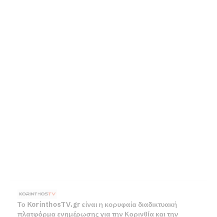
Το KorinthosTV.gr είναι η κορυφαία διαδικτυακή
πλατφόρμα ενημέρωσης για την Κορινθία και την