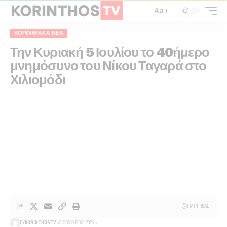
Aa
ΚΟΡΙΝΘΙΑΚΆ ΝΈΑ
Την Κυριακή 5 Ιουλίου το 40ήμερο
μνημόσυνο του Νίκου Ταγαρά στο
Χιλιομόδι
1 MIN READ
BY
KORINTHOSTV
2 ΙΟΥΛΊΟΥ 2026