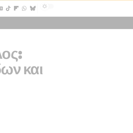
Sign In
λος:
ων και