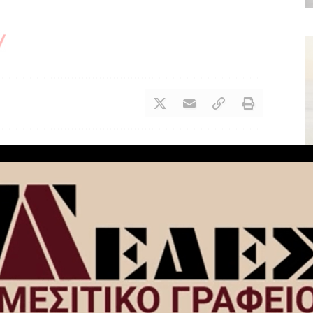
NEXT ARTICLE
–
Στις πληγείσες από τον παγετό
ός
καλλιέργειες του Δήμου Νεμέας ο
Περιφερειάρχης Πελοποννήσου Δ.
Πτωχός και η Βουλευτής Κορινθίας
Μαριλένα Σούκουλη