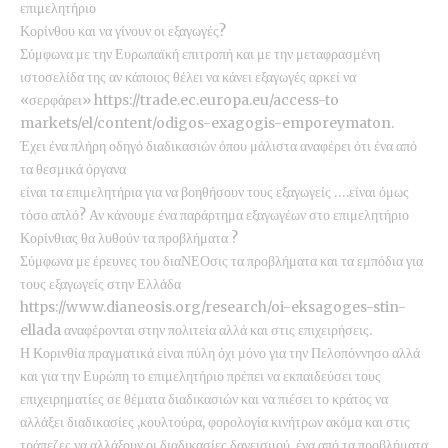
επιμελητήριο
Κορίνθου και να γίνουν οι εξαγωγές?
Σύμφωνα με την Ευρωπαϊκή επιτροπή και με την μεταφρασμένη
ιστοσελίδα της αν κάποιος θέλει να κάνει εξαγωγές αρκεί να
«σερφάρει» https://trade.ec.europa.eu/access-to
markets/el/content/odigos-exagogis-emporeymaton.
Έχει ένα πλήρη οδηγό διαδικασιών όπου μάλιστα αναφέρει ότι ένα από
τα θεσμικά όργανα
είναι τα επιμελητήρια για να βοηθήσουν τους εξαγωγείς ….είναι όμως
τόσο απλό? Αν κάνουμε ένα παράρτημα εξαγωγέων στο επιμελητήριο
Κορίνθιας θα λυθούν τα προβλήματα ?
Σύμφωνα με έρευνες του διαΝΕΟσις τα προβλήματα και τα εμπόδια για
τους εξαγωγείς στην Ελλάδα
https://www.dianeosis.org/research/oi-eksagoges-stin-
ellada αναφέρονται στην πολιτεία αλλά και στις επιχειρήσεις.
Η Κορινθία πραγματικά είναι πύλη όχι μόνο για την Πελοπόννησο αλλά
και για την Ευρώπη το επιμελητήριο πρέπει να εκπαιδεύσει τους
επιχειρηματίες σε θέματα διαδικασιών και να πιέσει το κράτος να
αλλάξει διαδικασίες ,κουλτούρα, φορολογία κινήτρων ακόμα και στις
τράπεζες να αλλάξουν οι διαδικασίες δανεισμού ,ένα από τα προβλήματα