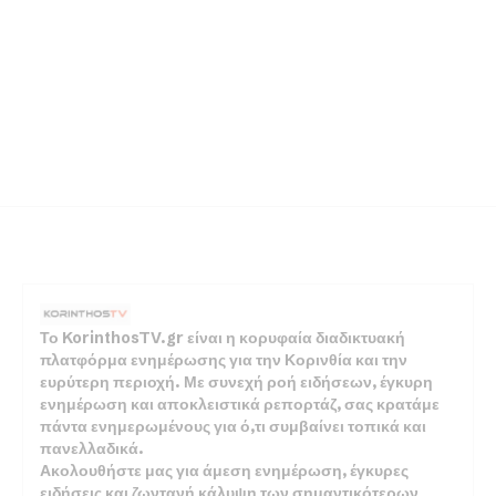
Το KorinthosTV.gr είναι η κορυφαία διαδικτυακή
πλατφόρμα ενημέρωσης για την Κορινθία και την
ευρύτερη περιοχή. Με συνεχή ροή ειδήσεων, έγκυρη
ενημέρωση και αποκλειστικά ρεπορτάζ, σας κρατάμε
πάντα ενημερωμένους για ό,τι συμβαίνει τοπικά και
πανελλαδικά.
Ακολουθήστε μας για άμεση ενημέρωση, έγκυρες
ειδήσεις και ζωντανή κάλυψη των σημαντικότερων