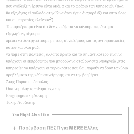
που ανέδειξε η έρευνα είναι ακόμα και το ωράριο των υπηρεσιών (πως
θα εξαγάγεις ελαιόλαδο στην Κίνα όταν έχεις διαφορά έξι και επτά ώρες
και οι υπηρεσίες κλείνουν?)
Το συμπέρασμα είναι ότι δεν χρειάζεται να κάνουμε παράρτημα
εξαγωγέων, σίγουρα
πρέπει να συνεργαστούμε με τους συνδέσμους και τις αντιπροσωπείες
αυτών και όλοι μαζί
να πάμε στην πολιτεία , αλλά το πρώτο και το σημαντικότερο είναι να
υπάρχουν οι εκπρόσωποι που μπορούν να σταθούν στα υπουργεία ,στις
υπηρεσίες να υπάρχουν οι τεχνοκράτες που θα μπορούν να δουν τα κύρια
προβλήματα της κάθε επιχείρησης και να την βοηθήσει .
Άκης Παρασκευόπουλος
Οικονομολογος –Φοροτεχνικος
Επιχειρηματικη Δυναμη
Τακης Λουζιωτης
You Might Also Like
Παρέμβαση ΠΕΣΠ για MERE Ελλάς