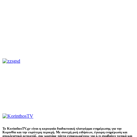
Το KorinthosTV.gr είναι η κορυφαία διαδικτυακή πλατφόρμα ενημέρωσης για την
Κορινθία και την ευρύτερη περιοχή. Με συνεχή ροή ειδήσεων, έγκυρη ενημέρωση και
αποκλειστικά ρεπορτάζ, σας κρατάμε πάντα ενημερωμένους για ό,τι συμβαίνει τοπικά και