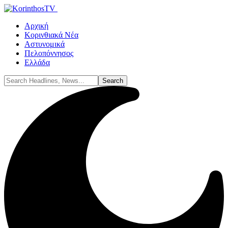
Αρχική
Κορινθιακά Νέα
Αστυνομικά
Πελοπόννησος
Ελλάδα