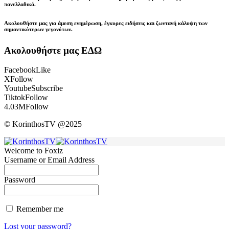
πανελλαδικά.
Ακολουθήστε μας για άμεση ενημέρωση, έγκυρες ειδήσεις και ζωντανή κάλυψη των
σημαντικότερων γεγονότων.
Ακολουθήστε μας ΕΔΩ
Facebook
Like
X
Follow
Youtube
Subscribe
Tiktok
Follow
4.03M
Follow
© KorinthosTV @2025
Welcome to Foxiz
Username or Email Address
Password
Remember me
Lost your password?