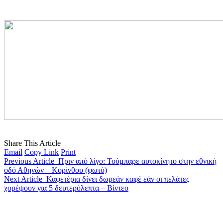
Share This Article
Email
Copy Link
Print
Previous Article
Πριν από λίγο: Τούμπαρε αυτοκίνητο στην εθνική
οδό Αθηνών – Κορίνθου (φωτό)
Next Article
Καφετέρια δίνει δωρεάν καφέ εάν οι πελάτες
χορέψουν για 5 δευτερόλεπτα – Βίντεο