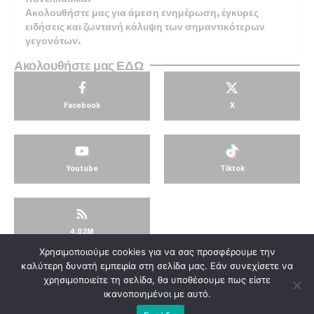
Ακολουθήστε μας για άμεση ενημέρωση, έγκυρες
ειδήσεις και ζωντανή κάλυψη των σημαντικότερων
γεγονότων.
Ακολουθήστε μας ΕΔΩ
Facebook
X
Youtube
Tiktok
4.03M
Χρησιμοποιούμε cookies για να σας προσφέρουμε την
© KorinthosTV @2025
καλύτερη δυνατή εμπειρία στη σελίδα μας. Εάν συνεχίσετε να
χρησιμοποιείτε τη σελίδα, θα υποθέσουμε πως είστε
ικανοποιημένοι με αυτό.