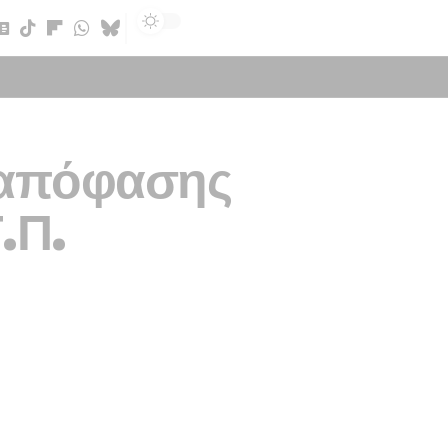
Sign In
 απόφασης
.Π.