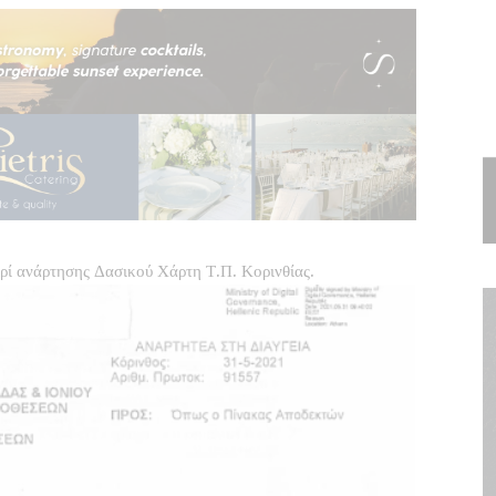
ί ανάρτησης Δασικού Χάρτη Τ.Π. Κορινθίας.