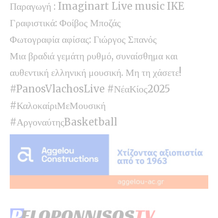
Παραγωγή : Imaginart Live music IKE
Γραφιστικά: Φοίβος Μποζάς
Φωτογραφία αφίσας: Γιώργος Σπανός
Μια βραδιά γεμάτη ρυθμό, συναίσθημα και
αυθεντική ελληνική μουσική. Μη τη χάσετε!
#PanosVlachosLive #ΝέαΚίος2025
#ΚαλοκαίριΜεΜουσική
#ΑργοναύτηςBasketball