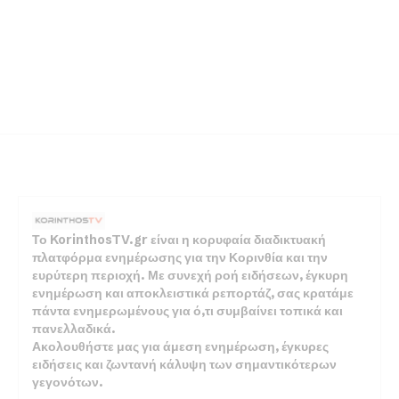
Το KorinthosTV.gr είναι η κορυφαία διαδικτυακή
πλατφόρμα ενημέρωσης για την Κορινθία και την
ευρύτερη περιοχή. Με συνεχή ροή ειδήσεων, έγκυρη
ενημέρωση και αποκλειστικά ρεπορτάζ, σας κρατάμε
πάντα ενημερωμένους για ό,τι συμβαίνει τοπικά και
πανελλαδικά.
Ακολουθήστε μας για άμεση ενημέρωση, έγκυρες
ειδήσεις και ζωντανή κάλυψη των σημαντικότερων
γεγονότων.