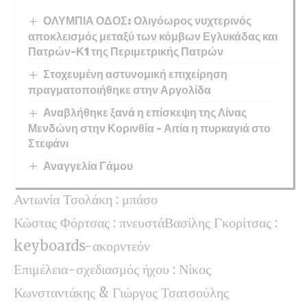
ΟΛΥΜΠΙΑ ΟΔΟΣ: Ολιγόωρος νυχτερινός
αποκλεισμός μεταξύ των κόμβων Εγλυκάδας και
Πατρών-Κ1 της Περιμετρικής Πατρών
Στοχευμένη αστυνομική επιχείρηση
πραγματοποιήθηκε στην Αργολίδα
Αναβλήθηκε ξανά η επίσκεψη της Λίνας
Μενδώνη στην Κορινθία – Αιτία η πυρκαγιά στο
Στεφάνι
Αναγγελία Γάμου
Αντωνία Τσολάκη : μπάσο
Κώστας Φόρτσας : πνευστάΒασίλης Γκορίτσας :
keyboards-ακορντεόν
Επιμέλεια-σχεδιασμός ήχου : Νίκος
Κωνσταντάκης & Γιώργος Τσατσούλης