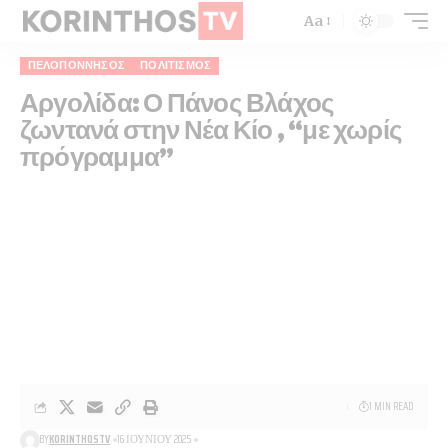
Aa
ΠΕΛΟΠΌΝΝΗΣΟΣ
ΠΟΛΙΤΙΣΜΌΣ
Αργολίδα: Ο Πάνος Βλάχος
ζωντανά στην Νέα Κίο , “με χωρίς
πρόγραμμα”
1 MIN READ
BY
KORINTHOSTV
16 ΙΟΥΝΊΟΥ 2025