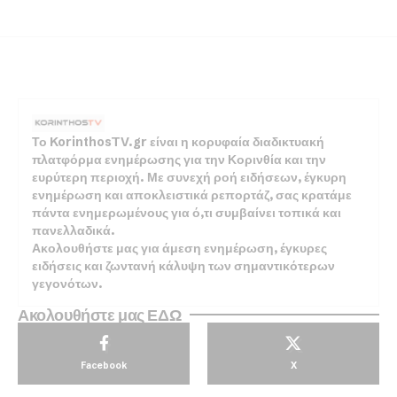
Το KorinthosTV.gr είναι η κορυφαία διαδικτυακή
πλατφόρμα ενημέρωσης για την Κορινθία και την
ευρύτερη περιοχή. Με συνεχή ροή ειδήσεων, έγκυρη
ενημέρωση και αποκλειστικά ρεπορτάζ, σας κρατάμε
πάντα ενημερωμένους για ό,τι συμβαίνει τοπικά και
πανελλαδικά.
Ακολουθήστε μας για άμεση ενημέρωση, έγκυρες
ειδήσεις και ζωντανή κάλυψη των σημαντικότερων
γεγονότων.
Ακολουθήστε μας ΕΔΩ
Facebook
X