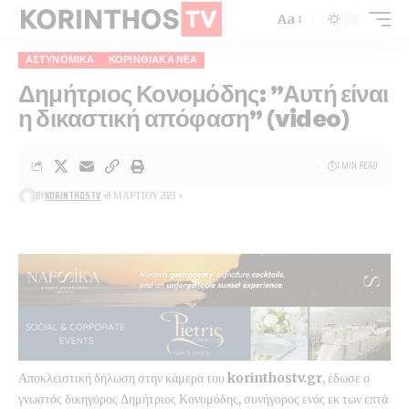
Aa
ΑΣΤΥΝΟΜΙΚΆ
ΚΟΡΙΝΘΙΑΚΆ ΝΈΑ
Δημήτριος Κονομόδης: ”Αυτή είναι
η δικαστική απόφαση” (video)
1 MIN READ
BY
KORINTHOSTV
8 ΜΑΡΤΊΟΥ 2023
Αποκλειστική δήλωση στην κάμερα του
korinthostv.gr
, έδωσε ο
γνωστός δικηγόρος Δημήτριος Κονομόδης, συνήγορος ενός εκ των επτά