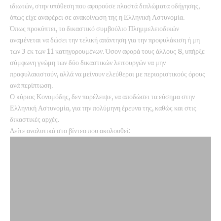
ιδιωτών, στην υπόθεση που αφορούσε πλαστά διπλώματα οδήγησης,
όπως είχε αναφέρει σε ανακοίνωση της η Ελληνική Αστυνομία.
Όπως προκύπτει, το δικαστικό συμβούλιο Πλημμελειοδικών
αναμένεται να δώσει την τελική απάντηση για την προφυλάκιση ή μη
των 3 εκ των 11 κατηγορουμένων. Όσον αφορά τους άλλους 8, υπήρξε
σύμφωνη γνώμη των δύο δικαστικών λειτουργών να μην
προφυλακιστούν, αλλά να μείνουν ελεύθεροι με περιοριστικούς όρους
ανά περίπτωση.
Ο κύριος Κονομόδης, δεν παρέλειψε, να αποδώσει τα εύσημα στην
Ελληνική Αστυνομία, για την πολύμηνη έρευνα της, καθώς και στις
δικαστικές αρχές.
Δείτε αναλυτικά στο βίντεο που ακολουθεί: