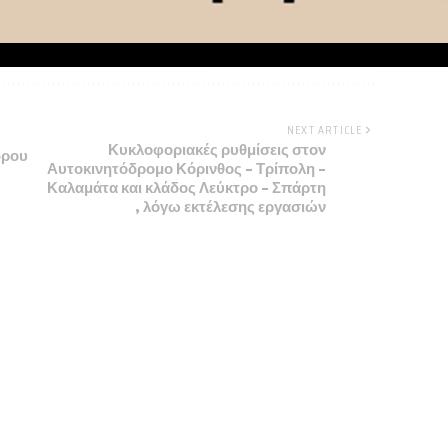
NEXT ARTICLE
Κυκλοφοριακές ρυθμίσεις στον
δρου
Αυτοκινητόδρομο Κόρινθος – Τρίπολη –
Καλαμάτα και κλάδος Λεύκτρο – Σπάρτη
, λόγω εκτέλεσης εργασιών