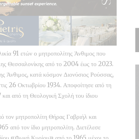
λικία 91 ετών ο μητροπολίτης Άνθιμος που
λης Θεσσαλονίκης από το 2004 έως το 2023.
ς Άνθιμος, κατά κόσμον Διονύσιος Ρούσσας,
στις 26 Οκτωβρίου 1934. Αποφοίτησε από τη
και από τη Θεολογική Σχολή του ίδιου
πό τον μητροπολίτη Θήρας Γαβριήλ και
65 από τον ίδιο μητροπολίτη. Διετέλεσε
δίου «Φωνή Κυρίου» από το 1965 μέχρι το