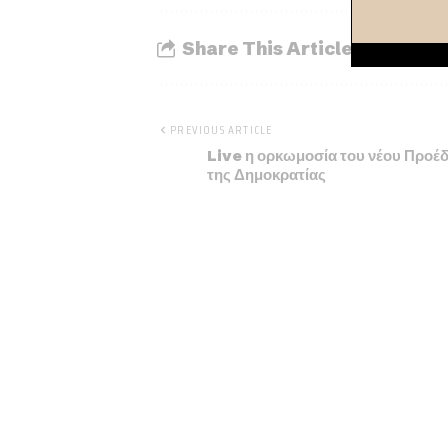
Share This Article
PREVIOUS ARTICLE
Live η ορκωμοσία του νέου Προέ
της Δημοκρατίας