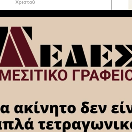
Χριστού
Μέγας Πανηγυρικός εσπερινός
στον Ι.Ν Μεταμόρφωσης Σωτήρος
στα Αθίκια Κορινθίας (video-φώτο)
Ετήσιο Ιερό Μνημόσυνο του
αειμνήστου Μητροπολίτου Κορίνθου
κυρού Διονυσίου Δ΄