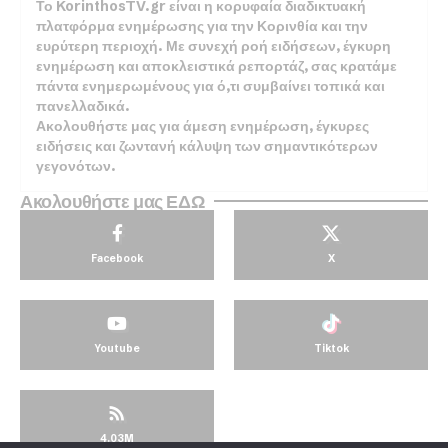
Το KorinthosTV.gr είναι η κορυφαία διαδικτυακή
πλατφόρμα ενημέρωσης για την Κορινθία και την
ευρύτερη περιοχή. Με συνεχή ροή ειδήσεων, έγκυρη
ενημέρωση και αποκλειστικά ρεπορτάζ, σας κρατάμε
πάντα ενημερωμένους για ό,τι συμβαίνει τοπικά και
πανελλαδικά.
Ακολουθήστε μας για άμεση ενημέρωση, έγκυρες
ειδήσεις και ζωντανή κάλυψη των σημαντικότερων
γεγονότων.
Ακολουθήστε μας ΕΔΩ
Facebook
X
Youtube
Tiktok
4.03M