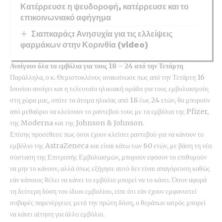
Κατέρρευσε η ψευδοροφή, κατέρρευσε και το
επικοινωνιακό αφήγημα
Σιαπκαράς: Ανησυχία για τις ελλείψεις
φαρμάκων στην Κορινθία (video)
Ανοίγουν όλα τα εμβόλια για τους 18 – 24 από την Τετάρτη
Παράλληλα, ο κ. Θεμιστοκλέους ανακοίνωσε πως από την Τετάρτη 16
Ιουνίου ανοίγει και η τελευταία ηλικιακή ομάδα για τους εμβολιασμούς
στη χώρα μας, οπότε τα άτομα ηλικίας από 18 έως 24 ετών, θα μπορούν
από μεθαύριο να κλείσουν το ραντεβού τους με τα εμβόλια της Pfizer,
της Moderna και της Johnson & Johnson.
Επίσης προσέθεσε πως όσοι έχουν κλείσει ραντεβού για να κάνουν το
εμβόλιο της AstraZeneca και είναι κάτω των 60 ετών, με βάση τη νέα
σύσταση της Επιτροπής Εμβολιασμών, μπορούν εφόσον το επιθυμούν
να μην το κάνουν, αλλά όπως εξήγησε αυτό δεν είναι απαγόρευση καθώς
εάν κάποιος θέλει να κάνει το εμβόλιο μπορεί να το κάνει. Όσον αφορά
τη δεύτερη δόση του ίδιου εμβολίου, είπε ότι εάν έχουν εμφανιστεί
σοβαρές παρενέργειες μετά την πρώτη δόση, ο θεράπων ιατρός μπορεί
να κάνει αίτηση για άλλο εμβόλιο.