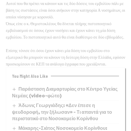
Αυτοί που θα πρέπει να κάνουν και τις δύο δόσεις του εμβολίου πάλι με
βάση τις συστάσεις είναι όσοι ανήκουν στην κατηγορία Α νοσημάτων, οι
οποίοι νόσησαν με κορονοϊό.
Όπως είπε ο κ. Θεμιστοκλέους θα δίνεται πλήρης πιστοποιητικό
εμβολιασμού σε όσους έχουν νοσήσει και έχουν κάνει τη μία δόση
εμβολίου. Το πιστοποιητικό αυτό θα είναι διαθέσιμο σε δύο εβδομάδες.
Επίσης τόνισε ότι όσοι έχουν κάνει μία δόση του εμβολίου στο
εξωτερικό θα μπορούν να κάνουν τη δεύτερη δόση στην Ελλάδα, εφόσον
προσκομίσουν σε ΚΕΠ τα ανάλογα έγγραφα που χρειάζονται.
You Might Also Like
Παράσταση Διαμαρτυρίας στο Κέντρο Υγείας
Νεμέας (video-φώτο)
Άδωνις Γεωργιάδης: «Δεν έπεσε η
ψευδοροφή, την ξήλωσαν» – Τι απαντά για το
περιστατικό στο Νοσοκομείο Κορίνθου
Μάκαρης-Σιάτος Νοσοκομείο Κορίνθου: