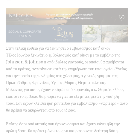
Στην τελική ευθεία για να ξεκινήσει ο εμβολιασμός κατ’ οίκον
Τέλος Ιουνίου ξεκινάει ο εμβολιασμός κατ’ οίκον με το εμβόλιο της
Johnson & Johnson από ιδιώτες γιατρούς, οι οποίοι θα αμείβονται
από το κράτος, ανακοίνωσε κατά την ενημέρωση του υπουργείου Υγείας
για την πορεία της πανδημίας στη χώρα μας, ο γενικός γραμματέας
Πρωτοβάθμιας Φροντίδας Υγείας, Μάριος Θεμιστοκλέους.
Μιλώντας για όσους έχουν νοσήσει από κορονοϊό, ο κ. Θεμιστοκλέους
είπε ότι το εμβόλιο θα μπορεί να γίνεται έξι μήνες μετά την νόσησή
τους. Εάν έχουν κλείσει ήδη ραντεβού για εμβολιασμό -νωρίτερα- αυτό
θα πρέπει να ακυρώνεται από τους ίδιους.
Επίσης όσοι από αυτούς που έχουν νοσήσει και έχουν κάνει ήδη την
πρώτη δόση, θα πρέπει μόνοι τους να ακυρώσουν τη δεύτερη δόση.