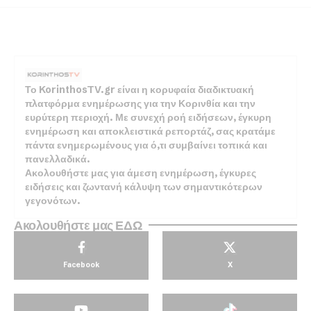
Το KorinthosTV.gr είναι η κορυφαία διαδικτυακή
πλατφόρμα ενημέρωσης για την Κορινθία και την
ευρύτερη περιοχή. Με συνεχή ροή ειδήσεων, έγκυρη
ενημέρωση και αποκλειστικά ρεπορτάζ, σας κρατάμε
πάντα ενημερωμένους για ό,τι συμβαίνει τοπικά και
πανελλαδικά.
Ακολουθήστε μας για άμεση ενημέρωση, έγκυρες
ειδήσεις και ζωντανή κάλυψη των σημαντικότερων
γεγονότων.
Ακολουθήστε μας ΕΔΩ
Facebook
X