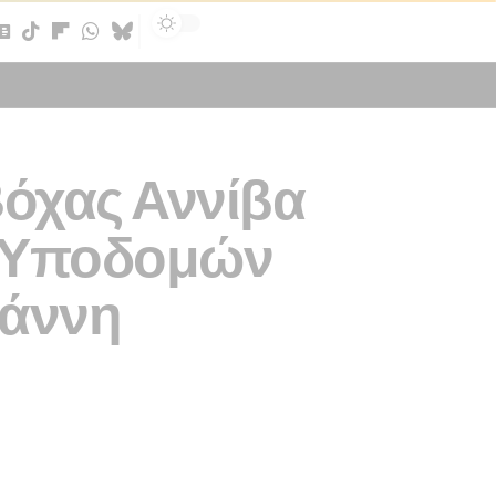
Sign In
όχας Αννίβα
 Υποδομών
ιάννη