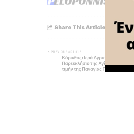
Share This Article
PREVIOUS ARTICLE
Κόρινθος: Ιερά Αγρυπνία στο
Παρεκκλήσιο της Αγίας Φωτεινής,
τιμήν της Παναγίας Παραμυθίας