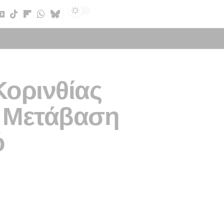
Sign In
Κορινθίας
η Μετάβαση
ό