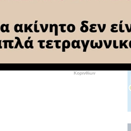
NEXT ARTICLE
Δείτε ζωντανά την συνέντευξη τύπου
 προς
του Νίκου Σταυρέλη και του Ανδρέα
Πούλου, για την καθαριότητα στο Δήμο
Κορινθίων