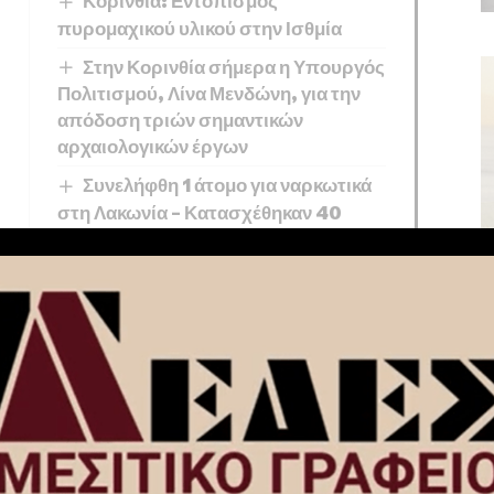
Κορινθία: Εντοπισμός
πυρομαχικού υλικού στην Ισθμία
Στην Κορινθία σήμερα η Υπουργός
Πολιτισμού, Λίνα Μενδώνη, για την
απόδοση τριών σημαντικών
αρχαιολογικών έργων
Συνελήφθη 1 άτομο για ναρκωτικά
στη Λακωνία – Κατασχέθηκαν 40
δενδρύλλια κάνναβης