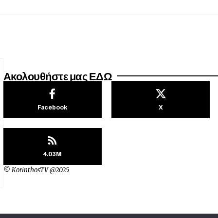
Ακολουθήστε μας ΕΔΩ
Facebook
X
4.03M
© KorinthosTV @2025