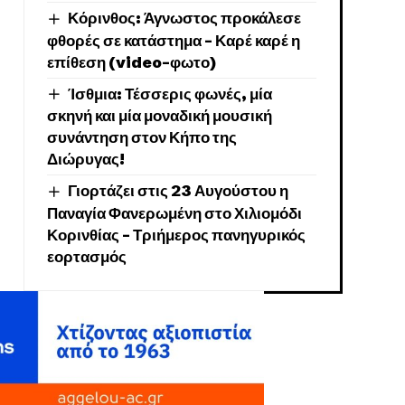
Κόρινθος: Άγνωστος προκάλεσε
φθορές σε κατάστημα – Καρέ καρέ η
επίθεση (video-φωτο)
Ίσθμια: Τέσσερις φωνές, μία
σκηνή και μία μοναδική μουσική
συνάντηση στον Κήπο της
Διώρυγας!
Γιορτάζει στις 23 Αυγούστου η
Παναγία Φανερωμένη στο Χιλιομόδι
Κορινθίας – Τριήμερος πανηγυρικός
εορτασμός