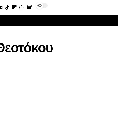
Sign In
 Θεοτόκου