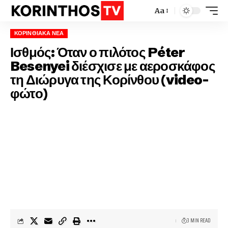
Aa
ΚΟΡΙΝΘΙΑΚΆ ΝΈΑ
Ισθμός: Όταν ο πιλότος Péter
Besenyei διέσχισε με αεροσκάφος
τη Διώρυγα της Κορίνθου (video-
φώτο)
3 MIN READ