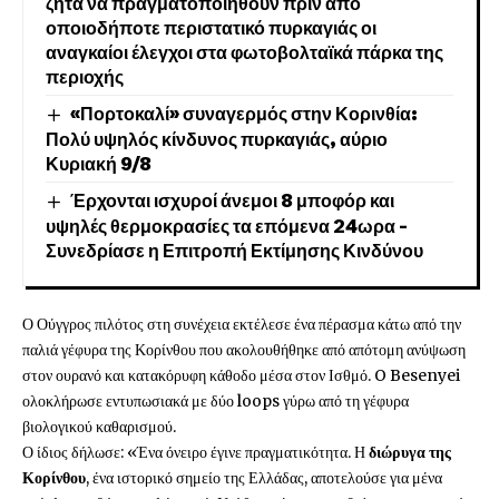
ζητά να πραγματοποιηθούν πριν από
οποιοδήποτε περιστατικό πυρκαγιάς οι
αναγκαίοι έλεγχοι στα φωτοβολταϊκά πάρκα της
περιοχής
«Πορτοκαλί» συναγερμός στην Κορινθία:
Πολύ υψηλός κίνδυνος πυρκαγιάς, αύριο
Κυριακή 9/8
Έρχονται ισχυροί άνεμοι 8 μποφόρ και
υψηλές θερμοκρασίες τα επόμενα 24ωρα –
Συνεδρίασε η Επιτροπή Εκτίμησης Κινδύνου
Ο Ούγγρος πιλότος στη συνέχεια εκτέλεσε ένα πέρασμα κάτω από την
παλιά γέφυρα της Κορίνθου που ακολουθήθηκε από απότομη ανύψωση
στον ουρανό και κατακόρυφη κάθοδο μέσα στον Ισθμό. O Besenyei
ολοκλήρωσε εντυπωσιακά με δύο loops γύρω από τη γέφυρα
βιολογικού καθαρισμού.
Ο ίδιος δήλωσε: «Ένα όνειρο έγινε πραγματικότητα. Η
διώρυγα της
Κορίνθου
, ένα ιστορικό σημείο της Ελλάδας, αποτελούσε για μένα