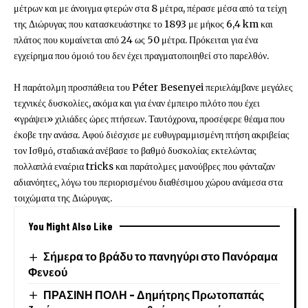
μέτρων και με άνοιγμα φτερών στα 8 μέτρα, πέρασε μέσα από τα τείχη
της Διώρυγας που κατασκευάστηκε το 1893 με μήκος 6,4 km και
πλάτος που κυμαίνεται από 24 ως 50 μέτρα. Πρόκειται για ένα
εγχείρημα που όμοιό του δεν έχει πραγματοποιηθεί στο παρελθόν.
Η παράτολμη προσπάθεια του Péter Besenyei περιελάμβανε μεγάλες
τεχνικές δυσκολίες, ακόμα και για έναν έμπειρο πιλότο που έχει
«γράψει» χιλιάδες ώρες πτήσεων. Ταυτόχρονα, προσέφερε θέαμα που
έκοβε την ανάσα. Αφού διέσχισε με ευθυγραμμισμένη πτήση ακριβείας
τον Ισθμό, σταδιακά ανέβασε το βαθμό δυσκολίας εκτελώντας
πολλαπλά εναέρια tricks και παράτολμες μανούβρες που φάνταζαν
αδιανόητες, λόγω του περιορισμένου διαθέσιμου χώρου ανάμεσα στα
τοιχώματα της Διώρυγας.
You Might Also Like
Σήμερα το βράδυ το πανηγύρι στο Πανόραμα
Φενεού
ΠΡΑΣΙΝΗ ΠΟΛΗ – Δημήτρης Πρωτοπαπάς