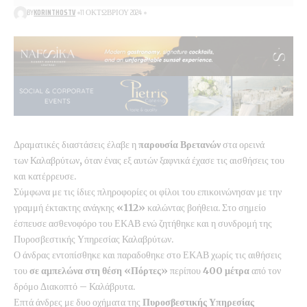
BY
KORINTHOSTV
11 ΟΚΤΩΒΡΊΟΥ 2024
Δραματικές διαστάσεις έλαβε η
παρουσία Βρετανών
στα ορεινά
των Καλαβρύτων
,
όταν ένας εξ αυτών ξαφνικά έχασε τις αισθήσεις του
και κατέρρευσε.
Σύμφωνα με τις ίδιες πληροφορίες οι φίλοι του επικοινώνησαν με την
γραμμή έκτακτης ανάγκης
«112»
καλώντας βοήθεια. Στο σημείο
έσπευσε ασθενοφόρο του ΕΚΑΒ ενώ ζητήθηκε και η συνδρομή της
Πυροσβεστικής Υπηρεσίας Καλαβρύτων.
Ο άνδρας εντοπίσθηκε και παραδοθηκε στο ΕΚΑΒ χωρίς τις αιθήσεις
του
σε αμπελώνα στη θέση «Πόρτες»
περίπου
400 μέτρα
από τον
δρόμο Διακοπτό – Καλάβρυτα.
Επτά άνδρες με δυο οχήματα της
Πυροσβεστικής Υπηρεσίας