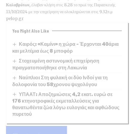
Καλαβρύτων,
έλαβαν κλήση στις 8.28 το πρωί της Παρασκευής
11/10/2024 με την επιχείρηση να ολοκληρώνεται στις 9.32π.μ
pelop.gr
You Might Also Like
Καιρός: «Καμίνι» η χώρα – Έρχονται 40άρια
και μελτέμια έως 8 μποφόρ
Στοχευμένη αστυνομική επιχείρηση
πραγματοποιήθηκε στη Λακωνία
Ναύπλιο: Στη φυλακή οι δύο Ινδοί για τη
δολοφονία του 58χρονου ψυχολόγου
ΥΠΑΑΤ: Αποζημιώσεις 4,2 εκατ. ευρώ σε
176 κτηνοτροφικές εκμεταλλεύσεις για
θανατωθέντα ζώα λόγω ευλογιάς και αφθώδους
πυρετού