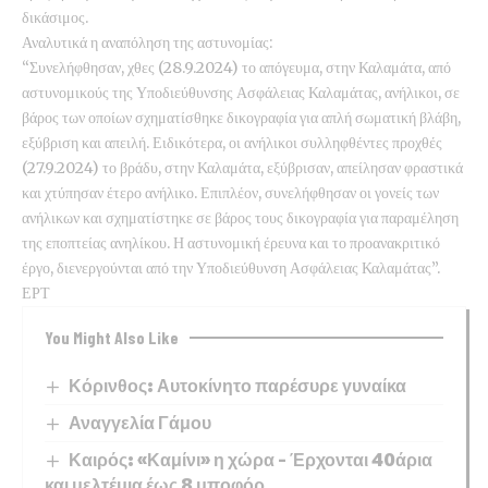
δικάσιμος.
Αναλυτικά η αναπόληση της αστυνομίας:
“Συνελήφθησαν, χθες (28.9.2024) το απόγευμα, στην Καλαμάτα, από
αστυνομικούς της Υποδιεύθυνσης Ασφάλειας Καλαμάτας, ανήλικοι, σε
βάρος των οποίων σχηματίσθηκε δικογραφία για απλή σωματική βλάβη,
εξύβριση και απειλή. Ειδικότερα, οι ανήλικοι συλληφθέντες προχθές
(27.9.2024) το βράδυ, στην Καλαμάτα, εξύβρισαν, απείλησαν φραστικά
και χτύπησαν έτερο ανήλικο. Επιπλέον, συνελήφθησαν οι γονείς των
ανήλικων και σχηματίστηκε σε βάρος τους δικογραφία για παραμέληση
της εποπτείας ανηλίκου. Η αστυνομική έρευνα και το προανακριτικό
έργο, διενεργούνται από την Υποδιεύθυνση Ασφάλειας Καλαμάτας”.
ΕΡΤ
You Might Also Like
Κόρινθος: Αυτοκίνητο παρέσυρε γυναίκα
Αναγγελία Γάμου
Καιρός: «Καμίνι» η χώρα – Έρχονται 40άρια
και μελτέμια έως 8 μποφόρ