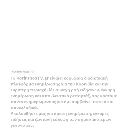
Το KorinthosTV.gr είναι η κορυφαία διαδικτυακή
πλατφόρμα ενημέρωσης για την Κορινθία και την
ευρύτερη περιοχή. Με συνεχή ροή ειδήσεων, έγκυρη
ενημέρωση και αποκλειστικά ρεπορτάζ, σας κρατάμε
πάντα ενημερωμένους για ό,τι συμβαίνει τοπικά και
πανελλαδικά.
Ακολουθήστε μας για άμεση ενημέρωση, έγκυρες
ειδήσεις και ζωντανή κάλυψη των σημαντικότερων
γεγονότων.