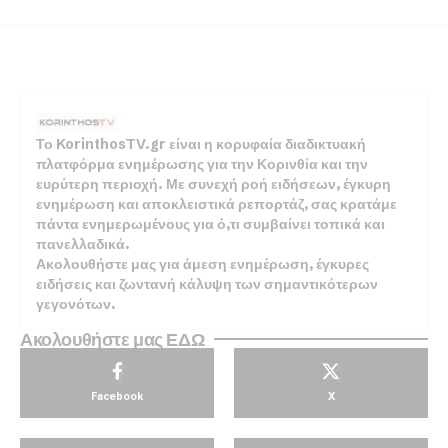
Το KorinthosTV.gr είναι η κορυφαία διαδικτυακή
πλατφόρμα ενημέρωσης για την Κορινθία και την
ευρύτερη περιοχή. Με συνεχή ροή ειδήσεων, έγκυρη
ενημέρωση και αποκλειστικά ρεπορτάζ, σας κρατάμε
πάντα ενημερωμένους για ό,τι συμβαίνει τοπικά και
πανελλαδικά.
Ακολουθήστε μας για άμεση ενημέρωση, έγκυρες
ειδήσεις και ζωντανή κάλυψη των σημαντικότερων
γεγονότων.
Ακολουθήστε μας ΕΔΩ
Facebook
X