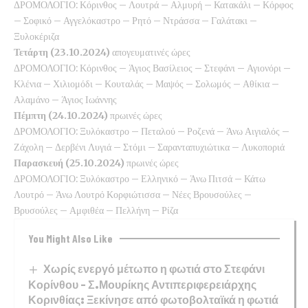
ΔΡΟΜΟΛΟΓΙΟ: Κόρινθος – Λουτρά – Αλμυρή – Κατακάλι – Κόρφος
– Σοφικό – Αγγελόκαστρο – Ρητό – Ντράσσα – Γαλάτακι –
Ξυλοκέριζα
Τετάρτη (23.10.2024)
απογευματινές ώρες
ΔΡΟΜΟΛΟΓΙΟ: Κόρινθος – Άγιος Βασίλειος – Στεφάνι – Αγιονόρι –
Κλένια – Χιλιομόδι – Κουταλάς – Μαψός – Σολωμός – Αθίκια –
Αλαμάνο – Άγιος Ιωάννης
Πέμπτη (24.10.2024)
πρωινές ώρες
ΔΡΟΜΟΛΟΓΙΟ: Ξυλόκαστρο – Πεταλού – Ροζενά – Άνω Αιγιαλός –
Ζάχολη – Δερβένι Λυγιά – Στόμι – Σαρανταπυχιώτικα – Λυκοποριά
Παρασκευή (25.10.2024)
πρωινές ώρες
ΔΡΟΜΟΛΟΓΙΟ: Ξυλόκαστρο – Ελληνικό – Άνω Πιτσά – Κάτω
Λουτρό – Άνω Λουτρό Κορφιώτισσα – Νέες Βρουσούλες –
Βρυσούλες – Αμφιθέα – Πελλήνη – Ρίζα
You Might Also Like
Χωρίς ενεργό μέτωπο η φωτιά στο Στεφάνι
Κορίνθου – Σ.Μουρίκης Αντιπεριφερειάρχης
Κορινθίας: Ξεκίνησε από φωτοβολταϊκά η φωτιά