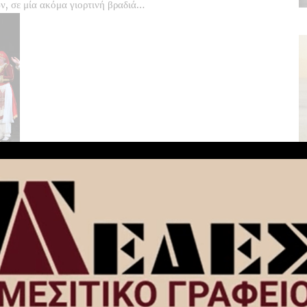
ν, σε μία ακόμα γιορτινή βραδιά…