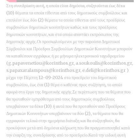
Στη συνεδρίαση αυτή, η οποία είναι δημόσια, συζητούνται έως δέκα
(10) θέματα τα οποία τίθενται από τους δημοτικούς συμβούλους και
επιπλέον έως δύο (2) θέματα τα οποία τίθενται από τους προέδρους
συμβουλίων δημοτικών κοινοτήτων καθώς και τους προέδρους
δημοτικών κοινοτήτων, και στα οποία απαντάει εκπρόσωπος της
δημοτικής αρχής.Οι προσκαλούμενοι με την παρούσα Δημοτικοί
Σύμβουλοι και Πρόεδροι Συμβουλίων Δημοτικών Κοινοτήτων μπορούν
να καταθέσουν εγγράφως ή με μήνυμα ηλεκτρονικού ταχυδρομείου
(g.papavenetiou@korinthos.gr, a.soukoulis@korinthos.gr,
s.papaxaralampous@korinthos.gr, e.deli@korinthos.gr )
μέχρι την Πέμπτη 12-09-2024 στο προεδρείο του δημοτικού
συμβουλίου, έως ένα (1) θέμα ο καθένας προς συζήτηση, το οποίο
αφορά στο έργο της δημοτικής αρχής.Σε περίπτωση που τα θέματα που
θα προταθούν εμπρόθεσμα από τους δημοτικούς συμβούλους
υπερβαίνουν τα δέκα (10) ή αυτά που θα προταθούν από Προέδρους
Δημοτικών Κοινοτήτων υπερβαίνουν τα δύο (2), τα θέματα που θα
εγγραφούν τελικά στην ημερήσια διάταξη και θα συζητηθούν, θα
προκύψουν μετά από δημόσια κλήρωση που θα πραγματοποιηθεί κατά
την έναρξη της συνεδρίασης από το προεδρείο.Κατά την ειδική αυτή