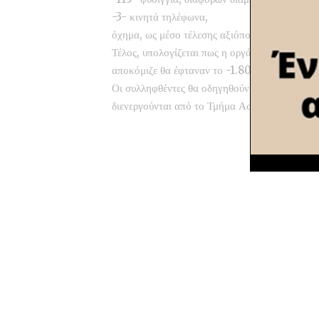
-3- κινητά τηλέφωνα,
όχημα, ως μέσο τέλεσης αξιόποινων πράξεων.
Τέλος, υπολογίζεται πως η οργάνωση από την
αποκόμιζε θα έφταναν το -1.800.000- ευρώ.
Οι συλληφθέντες θα οδηγηθούν αρμοδίως, ενώ 
διενεργούνται από το Τμήμα Ασφαλείας Σπάρτ