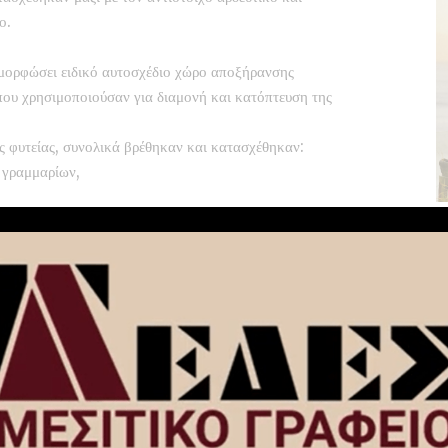
ο.
ιαμορφώσει ειδικό αυτοσχέδιο χώρο αποξήρανσης
που χρησιμοποιούσαν για διαμονή και κατόπτευση της
ης φυτείας, συνολικά βρέθηκαν και κατασχέθηκαν:
 γραμμαρίων,
τιχα, λιπάσματα κ.ά.).
οικίες των συλληφθέντων, βρέθηκαν και κατασχέθηκαν:
 γραμμαρίων,
ου «σοκολάτα»,