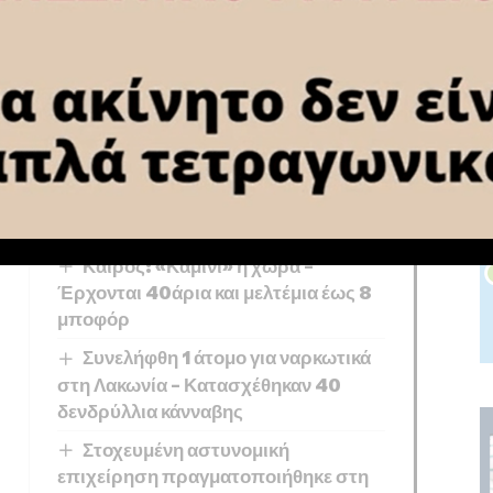
 εγκληματική της δράση τα προσδοκώμενα κέρδη που θα
η αστυνομική έρευνα και το προανακριτικό έργο,
ης.
You Might Also Like
Καιρός: «Καμίνι» η χώρα –
Έρχονται 40άρια και μελτέμια έως 8
μποφόρ
Συνελήφθη 1 άτομο για ναρκωτικά
στη Λακωνία – Κατασχέθηκαν 40
δενδρύλλια κάνναβης
Στοχευμένη αστυνομική
επιχείρηση πραγματοποιήθηκε στη