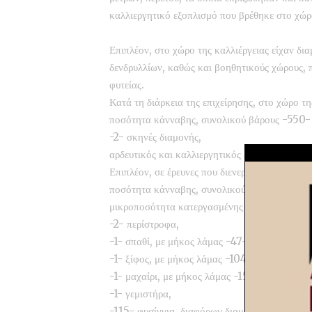
καλλιεργητικό εξοπλισμό που βρέθηκε στο χώρ
Επιπλέον, στο χώρο της καλλιέργειας είχαν δ
δενδρυλλίων, καθώς και βοηθητικούς χώρους, 
φυτείας.
Κατά τη διάρκεια της επιχείρησης, στο χώρο τ
ποσότητα κάνναβης, συνολικού βάρους -550-
-2- σκηνές διαμονής,
αρδευτικός και καλλιεργητικός εξοπλισμός (λάσ
Επιπλέον, σε έρευνες που διενεργήθηκαν στις 
ποσότητα κάνναβης, συνολικού βάρους -34,3-
μικροποσότητα κατεργασμένης κάνναβης τύπ
-2- περίστροφα,
-1- σπαθί, με μήκος λάμας -47- εκατοστών,
-1- ξίφος, με μήκος λάμας -104- εκατοστών,
-1- μαχαίρι, με μήκος λάμας -15- εκατοστών,
-1- γεμιστήρα,
-115- φυσίγγια, διαφόρων διαμετρημάτων,