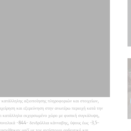
ιν κατάλληλης αξιοποίησης πληροφοριών και στοιχείων,
χείρηση και εξερεύνηση στην ανωτέρω περιοχή κατά την
και κατάλληλα εκχερσωμένο χώρο με φυσική συγκάλυψη,
συνολικά -844- δενδρύλλια κάνναβης, ύψους έως -3,5-
τασχέθηκαν μαζί με τον αντίστοιχο αρδευτικό και