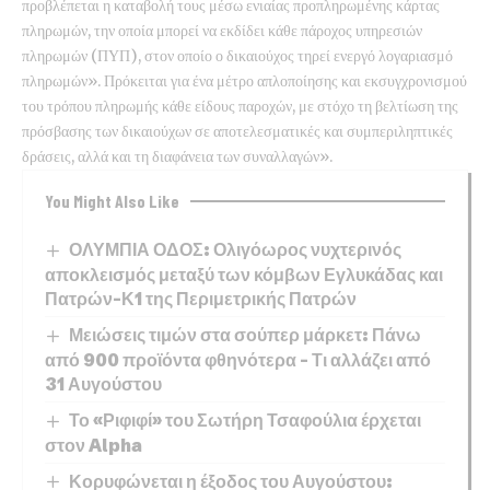
προβλέπεται η καταβολή τους μέσω ενιαίας προπληρωμένης κάρτας
πληρωμών, την οποία μπορεί να εκδίδει κάθε πάροχος υπηρεσιών
πληρωμών (ΠΥΠ), στον οποίο ο δικαιούχος τηρεί ενεργό λογαριασμό
πληρωμών». Πρόκειται για ένα μέτρο απλοποίησης και εκσυγχρονισμού
του τρόπου πληρωμής κάθε είδους παροχών, με στόχο τη βελτίωση της
πρόσβασης των δικαιούχων σε αποτελεσματικές και συμπεριληπτικές
δράσεις, αλλά και τη διαφάνεια των συναλλαγών».
You Might Also Like
ΟΛΥΜΠΙΑ ΟΔΟΣ: Ολιγόωρος νυχτερινός
αποκλεισμός μεταξύ των κόμβων Εγλυκάδας και
Πατρών-Κ1 της Περιμετρικής Πατρών
Μειώσεις τιμών στα σούπερ μάρκετ: Πάνω
από 900 προϊόντα φθηνότερα – Τι αλλάζει από
31 Αυγούστου
Το «Ριφιφί» του Σωτήρη Τσαφούλια έρχεται
στον Alpha
Κορυφώνεται η έξοδος του Αυγούστου: