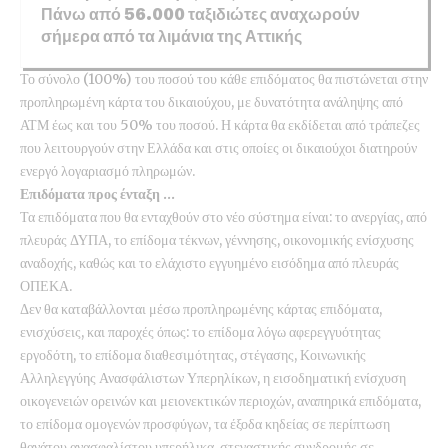
Πάνω από 56.000 ταξιδιώτες αναχωρούν
σήμερα από τα λιμάνια της Αττικής
Το σύνολο (100%) του ποσού του κάθε επιδόματος θα πιστώνεται στην
προπληρωμένη κάρτα του δικαιούχου, με δυνατότητα ανάληψης από
ΑΤΜ έως και του 50% του ποσού. Η κάρτα θα εκδίδεται από τράπεζες
που λειτουργούν στην Ελλάδα και στις οποίες οι δικαιούχοι διατηρούν
ενεργό λογαριασμό πληρωμών.
Επιδόματα προς ένταξη …
Τα επιδόματα που θα ενταχθούν στο νέο σύστημα είναι: το ανεργίας, από
πλευράς ΔΥΠΑ, το επίδομα τέκνων, γέννησης, οικονομικής ενίσχυσης
αναδοχής, καθώς και το ελάχιστο εγγυημένο εισόδημα από πλευράς
ΟΠΕΚΑ.
Δεν θα καταβάλλονται μέσω προπληρωμένης κάρτας επιδόματα,
ενισχύσεις, και παροχές όπως: το επίδομα λόγω αφερεγγυότητας
εργοδότη, το επίδομα διαθεσιμότητας, στέγασης, Κοινωνικής
Αλληλεγγύης Ανασφάλιστων Υπερηλίκων, η εισοδηματική ενίσχυση
οικογενειών ορεινών και μειονεκτικών περιοχών, αναπηρικά επιδόματα,
το επίδομα ομογενών προσφύγων, τα έξοδα κηδείας σε περίπτωση
θανάτου ανασφαλίστου υπερήλικα, στεγαστικής συνδρομής σε