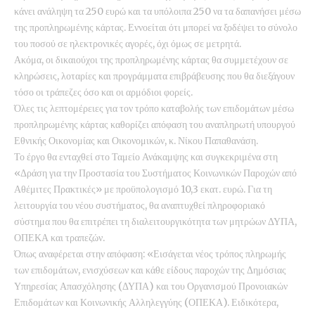
κάνει ανάληψη τα 250 ευρώ και τα υπόλοιπα 250 να τα δαπανήσει μέσω
της προπληρωμένης κάρτας. Εννοείται ότι μπορεί να ξοδέψει το σύνολο
του ποσού σε ηλεκτρονικές αγορές, όχι όμως σε μετρητά.
Ακόμα, οι δικαιούχοι της προπληρωμένης κάρτας θα συμμετέχουν σε
κληρώσεις, λοταρίες και προγράμματα επιβράβευσης που θα διεξάγουν
τόσο οι τράπεζες όσο και οι αρμόδιοι φορείς.
Όλες τις λεπτομέρειες για τον τρόπο καταβολής των επιδομάτων μέσω
προπληρωμένης κάρτας καθορίζει απόφαση του αναπληρωτή υπουργού
Εθνικής Οικονομίας και Οικονομικών, κ. Νίκου Παπαθανάση.
Το έργο θα ενταχθεί στο Ταμείο Ανάκαμψης και συγκεκριμένα στη
«Δράση για την Προστασία του Συστήματος Κοινωνικών Παροχών από
Αθέμιτες Πρακτικές» με προϋπολογισμό 10,3 εκατ. ευρώ. Για τη
λειτουργία του νέου συστήματος, θα αναπτυχθεί πληροφοριακό
σύστημα που θα επιτρέπει τη διαλειτουργικότητα των μητρώων ΔΥΠΑ,
ΟΠΕΚΑ και τραπεζών.
Όπως αναφέρεται στην απόφαση: «Εισάγεται νέος τρόπος πληρωμής
των επιδομάτων, ενισχύσεων και κάθε είδους παροχών της Δημόσιας
Υπηρεσίας Απασχόλησης (ΔΥΠΑ) και του Οργανισμού Προνοιακών
Επιδομάτων και Κοινωνικής Αλληλεγγύης (ΟΠΕΚΑ). Ειδικότερα,