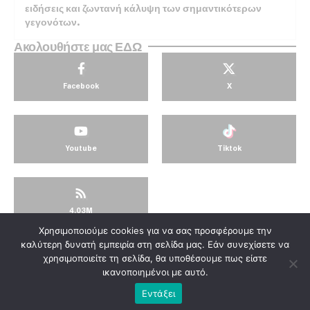
ειδήσεις και ζωντανή κάλυψη των σημαντικότερων
γεγονότων.
Ακολουθήστε μας ΕΔΩ
Facebook
X
Youtube
Tiktok
4.03M
Χρησιμοποιούμε cookies για να σας προσφέρουμε την
© KorinthosTV @2025
καλύτερη δυνατή εμπειρία στη σελίδα μας. Εάν συνεχίσετε να
χρησιμοποιείτε τη σελίδα, θα υποθέσουμε πως είστε
ικανοποιημένοι με αυτό.
Εντάξει