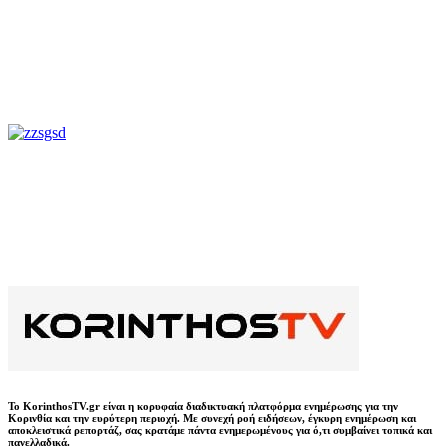
Το KorinthosTV.gr είναι η κορυφαία διαδικτυακή πλατφόρμα ενημέρωσης για την
Κορινθία και την ευρύτερη περιοχή. Με συνεχή ροή ειδήσεων, έγκυρη ενημέρωση και
αποκλειστικά ρεπορτάζ, σας κρατάμε πάντα ενημερωμένους για ό,τι συμβαίνει τοπικά και
πανελλαδικά.