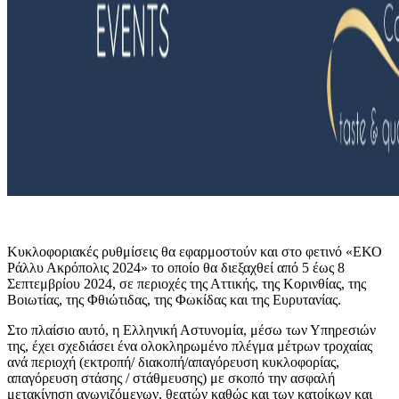
Κυκλοφοριακές ρυθμίσεις θα εφαρμοστούν και στο φετινό «ΕΚΟ
Ράλλυ Ακρόπολις 2024» το οποίο θα διεξαχθεί από 5 έως 8
Σεπτεμβρίου 2024, σε περιοχές της Αττικής, της Κορινθίας, της
Βοιωτίας, της Φθιώτιδας, της Φωκίδας και της Ευρυτανίας.
Στο πλαίσιο αυτό, η Ελληνική Αστυνομία, μέσω των Υπηρεσιών
της, έχει σχεδιάσει ένα ολοκληρωμένο πλέγμα μέτρων τροχαίας
ανά περιοχή (εκτροπή/ διακοπή/απαγόρευση κυκλοφορίας,
απαγόρευση στάσης / στάθμευσης) με σκοπό την ασφαλή
μετακίνηση αγωνιζόμενων, θεατών καθώς και των κατοίκων και