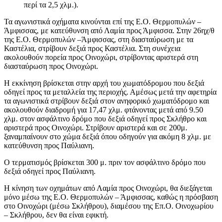
περί τα 2,5 χλμ.).
Τα αγωνιστικά οχήματα κινούνται επί της Ε.Ο. Θερμοπυλών –
Άμφισσας, με κατεύθυνση από Λαμία προς Άμφισσα. Στην 26ηχ/θ
της Ε.Ο. Θερμοπυλών –Άμφισσας, στη διασταύρωση με τα
Καστέλια, στρίβουν δεξιά προς Καστέλια. Στη συνέχεια
ακολουθούν πορεία προς Οινοχώρι, στρίβοντας αριστερά στη
διασταύρωση προς Οινοχώρι.
Η εκκίνηση βρίσκεται στην αρχή του χωματόδρομου που δεξιά
οδηγεί προς τα μεταλλεία της περιοχής. Αμέσως μετά την αφετηρία
τα αγωνιστικά στρίβουν δεξιά στον ανηφορικό χωματόδρομο και
ακολουθούν διαδρομή για 17,47 χλμ. φτάνοντας μετά από 9.50
χλμ. στον ασφάλτινο δρόμο που δεξιά οδηγεί προς Σκλήθρο και
αριστερά προς Οινοχώρι. Στρίβουν αριστερά και σε 200μ.
ξαναμπαίνουν στο χώμα δεξιά όπου οδηγούν για ακόμη 8 χλμ. με
κατεύθυνση προς Παύλιανη.
Ο τερματισμός βρίσκεται 300 μ. πριν τον ασφάλτινο δρόμο που
δεξιά οδηγεί προς Παύλιανη.
Η κίνηση των οχημάτων από Λαμία προς Οινοχώρι, θα διεξάγεται
μόνο μέσω της Ε.Ο. Θερμοπυλών – Άμφισσας, καθώς η πρόσβαση
στο Οινοχώρι (μέσω Σκλήθρου), διαμέσου της Επ.Ο. Οινοχωρίου
– Σκλήθρου, δεν θα είναι εφικτή.