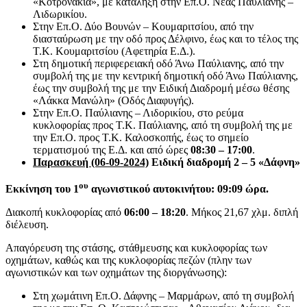
«Κοτρονάκια», με κατάληξη στην Επ.Ο. Νέας Παύλιανης –
Λιδωρικίου.
Στην Επ.Ο. Δύο Βουνών – Κουμαριτσίου, από την
διασταύρωση με την οδό προς Δέλφινο, έως και το τέλος της
Τ.Κ. Κουμαριτσίου (Αφετηρία Ε.Δ.).
Στη δημοτική περιφερειακή οδό Άνω Παύλιανης, από την
συμβολή της με την κεντρική δημοτική οδό Άνω Παύλιανης,
έως την συμβολή της με την Ειδική Διαδρομή μέσω θέσης
«Λάκκα Μανώλη» (Οδός Διαφυγής).
Στην Επ.Ο. Παύλιανης – Λιδορικίου, στο ρεύμα
κυκλοφορίας προς Τ.Κ. Παύλιανης, από τη συμβολή της με
την Επ.Ο. προς Τ.Κ. Καλοσκοπής, έως το σημείο
τερματισμού της Ε.Δ. και από ώρες
08:30 – 17:00
.
Παρασκευή (06-09-2024)
Ειδική διαδρομή 2 – 5 «Δάφνη»
ου
Εκκίνηση του 1
αγωνιστικού αυτοκινήτου: 09:09 ώρα.
Διακοπή κυκλοφορίας από
06:00 – 18:20
. Μήκος 21,67 χλμ. διπλή
διέλευση.
Απαγόρευση της στάσης, στάθμευσης και κυκλοφορίας των
οχημάτων, καθώς και της κυκλοφορίας πεζών (πλην των
αγωνιστικών και των οχημάτων της διοργάνωσης):
Στη χωμάτινη Επ.Ο. Δάφνης – Μαρμάρων, από τη συμβολή