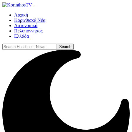
Αρχική
Κορινθιακά Νέα
Αστυνομικά
Πελοπόννησος
Ελλάδα