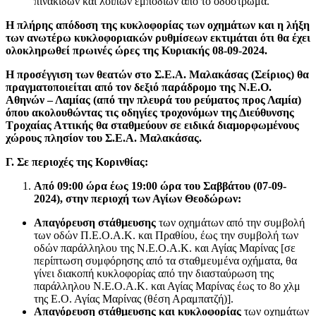
πινακίδων και λοιπών εμποδίων από το οδόστρωμα.
Η πλήρης απόδοση της κυκλοφορίας των οχημάτων και η λήξη
των ανωτέρω κυκλοφοριακών ρυθμίσεων εκτιμάται ότι θα έχει
ολοκληρωθεί πρωινές ώρες της Κυριακής 08-09-2024.
Η προσέγγιση των θεατών στο Σ.Ε.Α. Μαλακάσας (Σείριος) θα
πραγματοποιείται από τον δεξιό παράδρομο της Ν.Ε.Ο.
Αθηνών – Λαμίας (από την πλευρά του ρεύματος προς Λαμία)
όπου ακολουθώντας τις οδηγίες τροχονόμων της Διεύθυνσης
Τροχαίας Αττικής θα σταθμεύουν σε ειδικά διαμορφωμένους
χώρους πλησίον του Σ.Ε.Α. Μαλακάσας.
Γ. Σε περιοχές της Κορινθίας:
Από 09:00 ώρα έως 19:00 ώρα του Σαββάτου (07-09-
2024), στην περιοχή των Αγίων Θεοδώρων:
Απαγόρευση στάθμευσης
των οχημάτων από την συμβολή
των οδών Π.Ε.Ο.Α.Κ. και Πραθίου, έως την συμβολή των
οδών παράλληλου της Ν.Ε.Ο.Α.Κ. και Αγίας Μαρίνας [σε
περίπτωση συμφόρησης από τα σταθμευμένα οχήματα, θα
γίνει διακοπή κυκλοφορίας από την διασταύρωση της
παράλληλου Ν.Ε.Ο.Α.Κ. και Αγίας Μαρίνας έως το 8ο χλμ
της Ε.Ο. Αγίας Μαρίνας (θέση Αραμπατζή)].
Απαγόρευση στάθμευσης και κυκλοφορίας
των οχημάτων