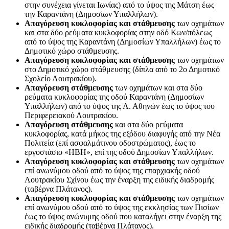
στην συνέχεια γίνεται Ιωνίας) από το ύψος της Μάτση έως
την Καραντάνη (Δημοσίων Υπαλλήλων).
Απαγόρευση κυκλοφορίας και στάθμευσης
των οχημάτων
και στα δύο ρεύματα κυκλοφορίας στην οδό Κων/πόλεως
από το ύψος της Καραντάνη (Δημοσίων Υπαλλήλων) έως το
Δημοτικό χώρο στάθμευσης.
Απαγόρευση κυκλοφορίας και στάθμευσης
των οχημάτων
στο Δημοτικό χώρο στάθμευσης (δίπλα από το 2ο Δημοτικό
Σχολείο Λουτρακίου).
Απαγόρευση στάθμευσης
των οχημάτων και στα δύο
ρεύματα κυκλοφορίας της οδού Καραντάνη (Δημοσίων
Υπαλλήλων) από το ύψος της Λ. Αθηνών έως το ύψος του
Περιφερειακού Λουτρακίου.
Απαγόρευση στάθμευσης
και στα δύο ρεύματα
κυκλοφορίας, κατά μήκος της εξόδου διαφυγής από την Νέα
Πολιτεία (επί ασφαλμάτινου οδοστρώματος), έως το
εργοστάσιο «ΗΒΗ», επί της οδού Δημοσίων Υπαλλήλων.
Απαγόρευση κυκλοφορίας και στάθμευσης
των οχημάτων
επί ανωνύμου οδού από το ύψος της επαρχιακής οδού
Λουτρακίου Σχίνου έως την έναρξη της ειδικής διαδρομής
(ταβέρνα Πλάτανος).
Απαγόρευση κυκλοφορίας και στάθμευσης
των οχημάτων
επί ανωνύμου οδού από το ύψος της εκκλησίας των Πισίων
έως το ύψος ανώνυμης οδού που καταλήγει στην έναρξη της
ειδικής διαδρομής (ταβέρνα Πλάτανος).