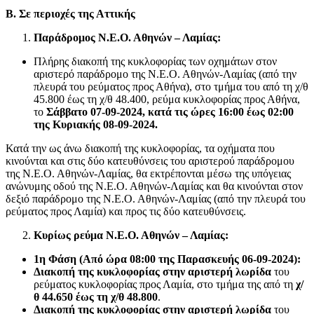
Β. Σε περιοχές της Αττικής
Παράδρομος Ν.Ε.Ο. Αθηνών – Λαμίας:
Πλήρης διακοπή της κυκλοφορίας των οχημάτων στον
αριστερό παράδρομο της Ν.Ε.Ο. Αθηνών-Λαμίας (από την
πλευρά του ρεύματος προς Αθήνα), στο τμήμα του από τη χ/θ
45.800 έως τη χ/θ 48.400, ρεύμα κυκλοφορίας προς Αθήνα,
το
Σάββατο 07-09-2024, κατά τις ώρες 16:00 έως 02:00
της Κυριακής 08-09-2024.
Κατά την ως άνω διακοπή της κυκλοφορίας, τα οχήματα που
κινούνται και στις δύο κατευθύνσεις του αριστερού παράδρομου
της Ν.Ε.Ο. Αθηνών-Λαμίας, θα εκτρέπονται μέσω της υπόγειας
ανώνυμης οδού της Ν.Ε.Ο. Αθηνών-Λαμίας και θα κινούνται στον
δεξιό παράδρομο της Ν.Ε.Ο. Αθηνών-Λαμίας (από την πλευρά του
ρεύματος προς Λαμία) και προς τις δύο κατευθύνσεις.
Κυρίως ρεύμα Ν.Ε.Ο. Αθηνών – Λαμίας:
1η Φάση (Από ώρα 08:00 της Παρασκευής 06-09-2024):
Διακοπή της κυκλοφορίας στην αριστερή λωρίδα
του
ρεύματος κυκλοφορίας προς Λαμία, στο τμήμα της από τη
χ/
θ 44.650 έως τη χ/θ 48.800
.
Διακοπή της κυκλοφορίας στην αριστερή λωρίδα
του