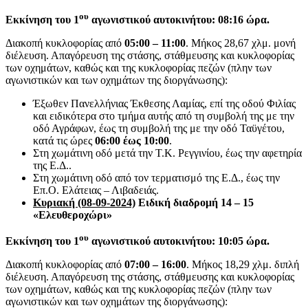
ου
Εκκίνηση του 1
αγωνιστικού αυτοκινήτου: 08:16 ώρα.
Διακοπή κυκλοφορίας από
05:00 – 11:00
. Μήκος 28,67 χλμ. μονή
διέλευση. Απαγόρευση της στάσης, στάθμευσης και κυκλοφορίας
των οχημάτων, καθώς και της κυκλοφορίας πεζών (πλην των
αγωνιστικών και των οχημάτων της διοργάνωσης):
Έξωθεν Πανελλήνιας Έκθεσης Λαμίας, επί της οδού Φιλίας
και ειδικότερα στο τμήμα αυτής από τη συμβολή της με την
οδό Αγράφων, έως τη συμβολή της με την οδό Ταϋγέτου,
κατά τις ώρες
06:00 έως 10:00
.
Στη χωμάτινη οδό μετά την Τ.Κ. Ρεγγινίου, έως την αφετηρία
της Ε.Δ..
Στη χωμάτινη οδό από τον τερματισμό της Ε.Δ., έως την
Επ.Ο. Ελάτειας – Λιβαδειάς.
Κυριακή (08-09-2024)
Ειδική διαδρομή 14 – 15
«Ελευθεροχώρι»
ου
Εκκίνηση του 1
αγωνιστικού αυτοκινήτου: 10:05 ώρα.
Διακοπή κυκλοφορίας από
07:00 – 16:00
. Μήκος 18,29 χλμ. διπλή
διέλευση. Απαγόρευση της στάσης, στάθμευσης και κυκλοφορίας
των οχημάτων, καθώς και της κυκλοφορίας πεζών (πλην των
αγωνιστικών και των οχημάτων της διοργάνωσης):