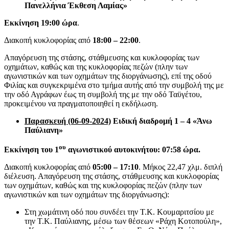
Πανελλήνια Έκθεση Λαμίας»
Εκκίνηση 19:00 ώρα
.
Διακοπή κυκλοφορίας από
18:00 – 22:00
.
Απαγόρευση της στάσης, στάθμευσης και κυκλοφορίας των
οχημάτων, καθώς και της κυκλοφορίας πεζών (πλην των
αγωνιστικών και των οχημάτων της διοργάνωσης), επί της οδού
Φιλίας και συγκεκριμένα στο τμήμα αυτής από την συμβολή της με
την οδό Αγράφων έως τη συμβολή της με την οδό Ταϋγέτου,
προκειμένου να πραγματοποιηθεί η εκδήλωση.
Παρασκευή (06-09-2024)
Ειδική διαδρομή 1 – 4 «Άνω
Παύλιανη»
ου
Εκκίνηση του 1
αγωνιστικού αυτοκινήτου: 07:58 ώρα.
Διακοπή κυκλοφορίας από
05:00 – 17:10
. Μήκος 22,47 χλμ. διπλή
διέλευση. Απαγόρευση της στάσης, στάθμευσης και κυκλοφορίας
των οχημάτων, καθώς και της κυκλοφορίας πεζών (πλην των
αγωνιστικών και των οχημάτων της διοργάνωσης):
Στη χωμάτινη οδό που συνδέει την Τ.Κ. Κουμαριτσίου με
την Τ.Κ. Παύλιανης, μέσω των θέσεων «Ράχη Κοτοπούλη»,