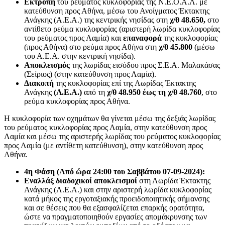
Εκτροπή
του ρεύματος κυκλοφορίας της Ν.Ε.Ο.Α.Λ. με
κατεύθυνση προς Αθήνα, μέσω του Ανοίγματος Έκτακτης
Ανάγκης (Α.Ε.Α.) της κεντρικής νησίδας στη
χ/θ
48.650,
στο
αντίθετο ρεύμα κυκλοφορίας (αριστερή λωρίδα κυκλοφορίας
του ρεύματος προς Λαμία) και
επαναφορά
της κυκλοφορίας
(προς Αθήνα) στο ρεύμα προς Αθήνα στη
χ/θ 45.800
(μέσω
του Α.Ε.Α. στην κεντρική νησίδα).
Αποκλεισμός
της λωρίδας εισόδου προς Σ.Ε.Α. Μαλακάσας
(Σείριος) (στην κατεύθυνση προς Λαμία).
Διακοπή
της κυκλοφορίας επί της Λωρίδας Έκτακτης
Ανάγκης
(Λ.Ε.Α.)
από τη
χ/θ 48.950 έως τη χ/θ 48.760
, στο
ρεύμα κυκλοφορίας προς Αθήνα.
Η κυκλοφορία των οχημάτων θα γίνεται μέσω της δεξιάς λωρίδας
του ρεύματος κυκλοφορίας προς Λαμία, στην κατεύθυνση προς
Λαμία και μέσω της αριστερής λωρίδας του ρεύματος κυκλοφορίας
προς Λαμία (με αντίθετη κατεύθυνση), στην κατεύθυνση προς
Αθήνα.
4η Φάση (Από ώρα 24:00 του Σαββάτου 07-09-2024):
Εναλλάξ διαδοχικοί αποκλεισμοί
στη Λωρίδα Έκτακτης
Ανάγκης (Λ.Ε.Α.) και στην αριστερή λωρίδα κυκλοφορίας
κατά μήκος της εργοταξιακής προειδοποιητικής σήμανσης
και σε θέσεις που θα εξασφαλίζεται επαρκής ορατότητα,
ώστε να πραγματοποιηθούν εργασίες απομάκρυνσης των