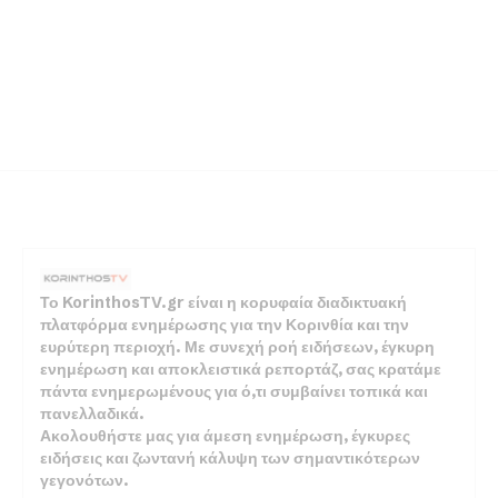
Το KorinthosTV.gr είναι η κορυφαία διαδικτυακή
πλατφόρμα ενημέρωσης για την Κορινθία και την
ευρύτερη περιοχή. Με συνεχή ροή ειδήσεων, έγκυρη
ενημέρωση και αποκλειστικά ρεπορτάζ, σας κρατάμε
πάντα ενημερωμένους για ό,τι συμβαίνει τοπικά και
πανελλαδικά.
Ακολουθήστε μας για άμεση ενημέρωση, έγκυρες
ειδήσεις και ζωντανή κάλυψη των σημαντικότερων
γεγονότων.