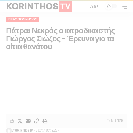
Aa
ΠΕΛΟΠΌΝΝΗΣΟΣ
Πάτρα: Νεκρός ο ιατροδικαστής
Γιώργος Σιώζος – Έρευνα για τα
αίτια θανάτου
1 MIN READ
BY
KORINTHOSTV
18 ΙΟΥΝΊΟΥ 2025