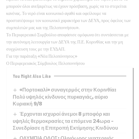
μπορούν όλοι ανεξαιρέτως να έχουν πρόσβαση, χωρίς να το στερείται
κανένας. Το νερό είναι κοινωνικό αγαθό και οφείλουμε να
προστατέψουμε τον κοινωνικό χαρακτήρα των ΔΕΥΑ, προς όφελος των
συμπολιτών μας και της Πελοποννήσου».
Το Περιφερειακό Συμβούλιο αποφάσισε ομόφωνα ότι συντάσσεται με
την αυτόνομη λειτουργία των ΔΕΥΑ της Π.Ε. Κορινθίας και την μη
συγχώνευση τους με την ΕΥΔΑΠ.
Για την παράταξη «Νέα Πελοπόννησος»
Ο Περιφερειακός Σύμβουλος Πελοποννήσου
You Might Also Like
«Πορτοκαλί» συναγερμός στην Κορινθία:
Πολύ υψηλός κίνδυνος πυρκαγιάς, αύριο
Κυριακή 9/8
Έρχονται ισχυροί άνεμοι 8 μποφόρ και
υψηλές θερμοκρασίες τα επόμενα 24ωρα –
Συνεδρίασε η Επιτροπή Εκτίμησης Κινδύνου
ΟΛΥΜΠΙΑ ΟΔΟΣ: Ολιγόωρος νυχτερινός