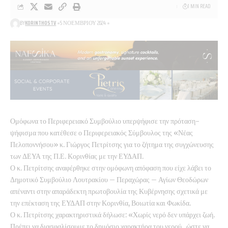
1 MIN READ
BY
KORINTHOSTV
5 ΝΟΕΜΒΡΊΟΥ 2024
Ομόφωνα το Περιφερειακό Συμβούλιο υπερψήφισε την πρόταση-
ψήφισμα που κατέθεσε ο Περιφερειακός Σύμβουλος της «Νέας
Πελοποννήσου» κ. Γιώργος Πετρίτσης για το ζήτημα της συγχώνευσης
των ΔΕΥΑ της Π.Ε. Κορινθίας με την ΕΥΔΑΠ.
Ο κ. Πετρίτσης αναφέρθηκε στην ομόφωνη απόφαση που είχε λάβει το
Δημοτικό Συμβούλιο Λουτρακίου – Περαχώρας –
Αγίων Θεοδώρων
απέναντι στην απαράδεκτη πρωτοβουλία της Κυβέρνησης σχετικά με
την επέκταση της ΕΥΔΑΠ στην Κορινθία, Βοιωτία και Φωκίδα.
Ο κ. Πετρίτσης χαρακτηριστικά δήλωσε: «Χωρίς νερό δεν υπάρχει ζωή.
Πρέπει να διασφαλίσουμε το δημόσιο χαρακτήρα του νερού , ώστε να