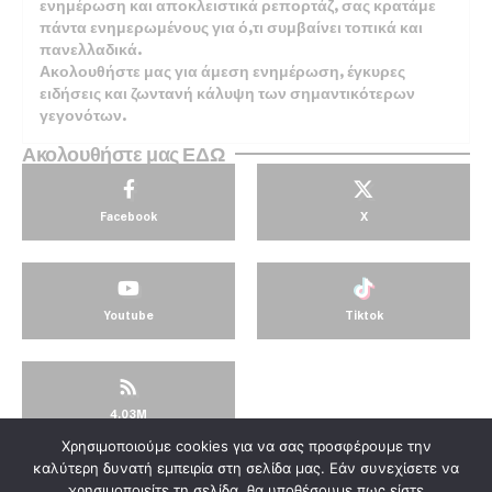
ενημέρωση και αποκλειστικά ρεπορτάζ, σας κρατάμε
πάντα ενημερωμένους για ό,τι συμβαίνει τοπικά και
πανελλαδικά.
Ακολουθήστε μας για άμεση ενημέρωση, έγκυρες
ειδήσεις και ζωντανή κάλυψη των σημαντικότερων
γεγονότων.
Ακολουθήστε μας ΕΔΩ
Facebook
X
Youtube
Tiktok
4.03M
Χρησιμοποιούμε cookies για να σας προσφέρουμε την
© KorinthosTV @2025
καλύτερη δυνατή εμπειρία στη σελίδα μας. Εάν συνεχίσετε να
χρησιμοποιείτε τη σελίδα, θα υποθέσουμε πως είστε