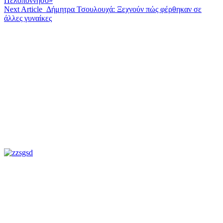
Πελοπόννησο»
Next Article
Δήμητρα Τσουλουχά: Ξεχνούν πώς φέρθηκαν σε
άλλες γυναίκες