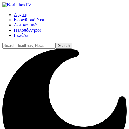
Αρχική
Κορινθιακά Νέα
Αστυνομικά
Πελοπόννησος
Ελλάδα