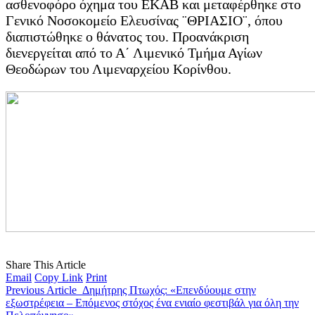
ασθενοφόρο όχημα του ΕΚΑΒ και μεταφέρθηκε στο
Γενικό Νοσοκομείο Ελευσίνας ¨ΘΡΙΑΣΙΟ¨, όπου
διαπιστώθηκε ο θάνατος του. Προανάκριση
διενεργείται από το Α΄ Λιμενικό Τμήμα Αγίων
Θεοδώρων του Λιμεναρχείου Κορίνθου.
Share This Article
Email
Copy Link
Print
Previous Article
Δημήτρης Πτωχός: «Επενδύουμε στην
εξωστρέφεια – Επόμενος στόχος ένα ενιαίο φεστιβάλ για όλη την