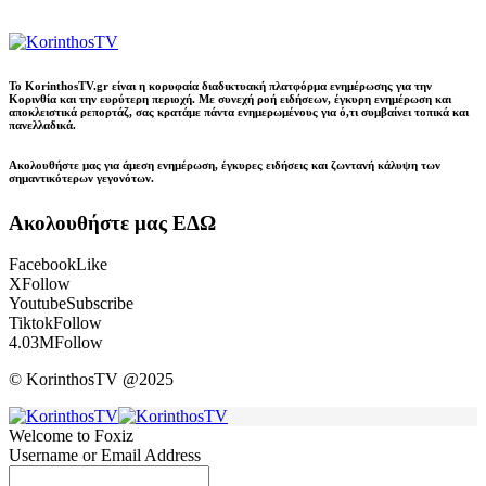
Το KorinthosTV.gr είναι η κορυφαία διαδικτυακή πλατφόρμα ενημέρωσης για την
Κορινθία και την ευρύτερη περιοχή. Με συνεχή ροή ειδήσεων, έγκυρη ενημέρωση και
αποκλειστικά ρεπορτάζ, σας κρατάμε πάντα ενημερωμένους για ό,τι συμβαίνει τοπικά και
πανελλαδικά.
Ακολουθήστε μας για άμεση ενημέρωση, έγκυρες ειδήσεις και ζωντανή κάλυψη των
σημαντικότερων γεγονότων.
Ακολουθήστε μας ΕΔΩ
Facebook
Like
X
Follow
Youtube
Subscribe
Tiktok
Follow
4.03M
Follow
© KorinthosTV @2025
Welcome to Foxiz
Username or Email Address