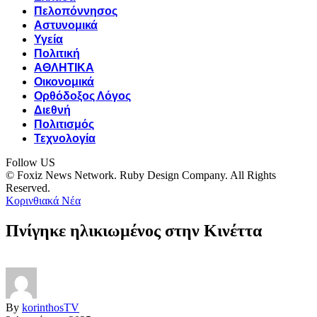
Πελοπόννησος
Αστυνομικά
Υγεία
Πολιτική
ΑΘΛΗΤΙΚΑ
Οικονομικά
Ορθόδοξος Λόγος
Διεθνή
Πολιτισμός
Τεχνολογία
Follow US
© Foxiz News Network. Ruby Design Company. All Rights
Reserved.
Κορινθιακά Νέα
Πνίγηκε ηλικιωμένος στην Κινέττα
By
korinthosTV