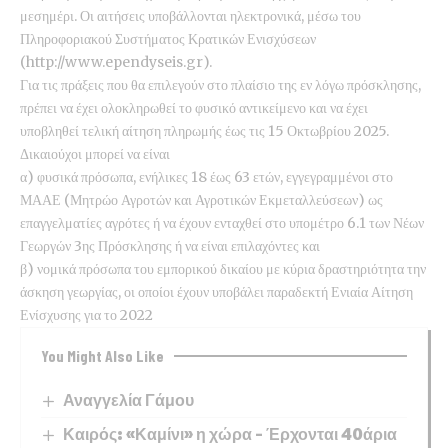
μεσημέρι. Οι αιτήσεις υποβάλλονται ηλεκτρονικά, μέσω του
Πληροφοριακού Συστήματος Κρατικών Ενισχύσεων
(
http://www.ependyseis.gr
).
Για τις πράξεις που θα επιλεγούν στο πλαίσιο της εν λόγω πρόσκλησης,
πρέπει να έχει ολοκληρωθεί το φυσικό αντικείμενο και να έχει
υποβληθεί τελική αίτηση πληρωμής έως τις 15 Οκτωβρίου 2025.
Δικαιούχοι μπορεί να είναι
α) φυσικά πρόσωπα, ενήλικες 18 έως 63 ετών, εγγεγραμμένοι στο
ΜΑΑΕ (Μητρώο Αγροτών και Αγροτικών Εκμεταλλεύσεων) ως
επαγγελματίες αγρότες ή να έχουν ενταχθεί στο υπομέτρο 6.1 των Νέων
Γεωργών 3ης Πρόσκλησης ή να είναι επιλαχόντες και
β) νομικά πρόσωπα του εμπορικού δικαίου με κύρια δραστηριότητα την
άσκηση γεωργίας, οι οποίοι έχουν υποβάλει παραδεκτή Ενιαία Αίτηση
Ενίσχυσης για το 2022
You Might Also Like
Αναγγελία Γάμου
Καιρός: «Καμίνι» η χώρα – Έρχονται 40άρια