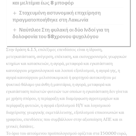
και μελτέμια έως 8 μποφόρ
Στοχευμένη αστυνομική επιχείρηση
πραγματοποιήθηκε στη Λακωνία
Ναύπλιο: Στη φυλακή οι δύο Ινδοί για τη
δολοφονία του 58χρονου ψυχολόγου
Στην δράση 4.1.5, επιλέξιμες επενδύσεις είναι η ίδρυση,
μετεγκατάσταση, ανέγερση, επέκταση, και εκσυγχρονισμός γεωργικών
κτηρίων και κατασκευών, η αγορά, μεταφορά και εγκατάσταση
καινούργιου μηχανολογικού και λοιπού εξοπλισμού, η αγορά γης, η
αγορά καινούργιου μελισσοκομικού ή φορτηγού αυτοκινήτου με
ψυκτικό θάλαμο για άνθη ή μανιτάρια, η αγορά, μεταφορά και
εγκατάσταση πολυετών φυτειών των οποίων η εγκατάσταση δεν γίνεται
με χρήση σπόρου, η περίφραξη και διαμόρφωση αγροτεμαχίων και
περίφραξη φυτειών, η αγορά εξοπλισμού Η/Υ και λογισμικού
διαχείρισης γεωργικής εκμετάλλευσης, εξοπλισμού επικοινωνιών και
γραφείου, επενδύσεις που συμβάλλουν στην αξιοποίηση ΑΠΕ και οι
γενικές δαπάνες.
Το όριο του αιτούμενου προϋπολογισμού ορίζεται στα 150.000 ευρώ,