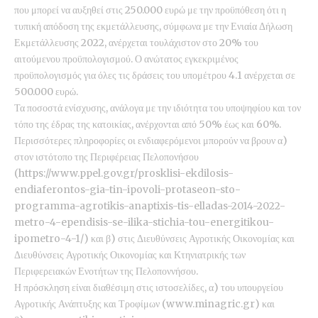
που μπορεί να αυξηθεί στις 250.000 ευρώ με την προϋπόθεση ότι η
τυπική απόδοση της εκμετάλλευσης, σύμφωνα με την Ενιαία Δήλωση
Εκμετάλλευσης 2022, ανέρχεται τουλάχιστον στο 20% του
αιτούμενου προϋπολογισμού. Ο ανώτατος εγκεκριμένος
προϋπολογισμός για όλες τις δράσεις του υπομέτρου 4.1 ανέρχεται σε
500.000 ευρώ.
Τα ποσοστά ενίσχυσης, ανάλογα με την ιδιότητα του υποψηφίου και τον
τόπο της έδρας της κατοικίας, ανέρχονται από 50% έως και 60%.
Περισσότερες πληροφορίες οι ενδιαφερόμενοι μπορούν να βρουν α)
στον ιστότοπο της Περιφέρειας Πελοπονήσου
(
https://www.ppel.gov.gr/prosklisi-ekdilosis-
endiaferontos-gia-tin-ipovoli-protaseon-sto-
programma-agrotikis-anaptixis-tis-elladas-2014-2022-
metro-4-ependisis-se-ilika-stichia-tou-energitikou-
ipometro-4-1/)
και β) στις Διευθύνσεις Αγροτικής Οικονομίας και
Διευθύνσεις Αγροτικής Οικονομίας και Κτηνιατρικής των
Περιφερειακών Ενοτήτων της Πελοποννήσου.
Η πρόσκληση είναι διαθέσιμη στις ιστοσελίδες, α) του υπουργείου
Αγροτικής Ανάπτυξης και Τροφίμων (
www.minagric.gr
) και