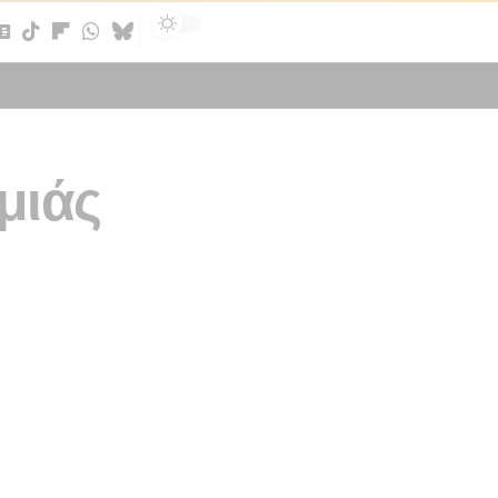
Sign In
μιάς