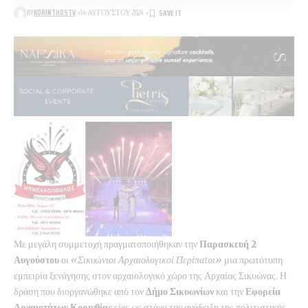
BY
KORINTHOSTV
14 ΑΥΓΟΎΣΤΟΥ 2024
Με μεγάλη συμμετοχή πραγματοποιήθηκαν την
Παρασκευή 2
Αυγούστου
οι
«Σικυώνιοι Αρχαιολογικοί Περίπατοι»
μια πρωτότυπη
εμπειρία ξενάγησης στον αρχαιολογικό χώρο της Αρχαίας Σικυώνας. Η
δράση που διοργανώθηκε από τον
Δήμο Σικυωνίων
και την
Εφορεία
Αρχαιοτήτων Κορινθίας
είχε ως στόχο την ανάδειξη της πολιτιστικής