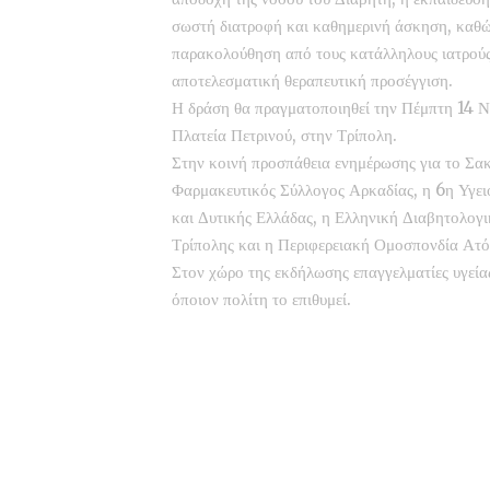
σωστή διατροφή και καθημερινή άσκηση, καθώ
παρακολούθηση από τους κατάλληλους ιατρούς 
αποτελεσματική θεραπευτική προσέγγιση.
Η δράση θα πραγματοποιηθεί την Πέμπτη 14 Νο
Πλατεία Πετρινού, στην Τρίπολη.
Στην κοινή προσπάθεια ενημέρωσης για το Σα
Φαρμακευτικός Σύλλογος Αρκαδίας, η 6η Υγει
και Δυτικής Ελλάδας, η Ελληνική Διαβητολογι
Τρίπολης και η Περιφερειακή Ομοσπονδία Α
Στον χώρο της εκδήλωσης επαγγελματίες υγείας
όποιον πολίτη το επιθυμεί.