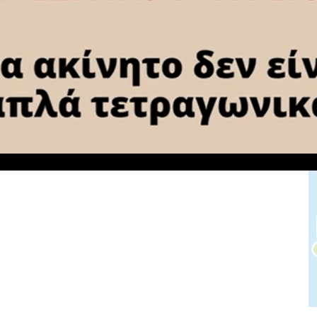
NEXT ARTICLE
ΝΑ
Σπύρος Μπούζος: Τα προβλήματα που
ης
αντιμετωπίζουν οι επαγγελματίες της
Κορινθίας