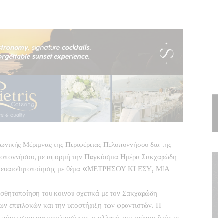
νωνικής Μέριμνας της Περιφέρειας Πελοποννήσου δια της
ελοποννήσου, με αφορμή την Παγκόσμια Ημέρα Σακχαρώδη
ση ευαισθητοποίησης με θέμα «ΜΕΤΡΗΣΟΥ ΚΙ ΕΣΥ, ΜΙΑ
ισθητοποίηση του κοινού σχετικά με τον Σακχαρώδη
 των επιπλοκών και την υποστήριξη των φροντιστών. Η
 πάνω στην αντιμετώπισή της, η αλλαγή του τρόπου ζωής με