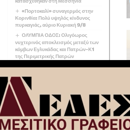
κατασχέθηκαν στη Μεσσηνία
«Πορτοκαλί» συναγερμός στην
Κορινθία: Πολύ υψηλός κίνδυνος
πυρκαγιάς, αύριο Κυριακή 9/8
ΟΛΥΜΠΙΑ ΟΔΟΣ: Ολιγόωρος
νυχτερινός αποκλεισμός μεταξύ των
κόμβων Εγλυκάδας και Πατρών-Κ1
της Περιμετρικής Πατρών