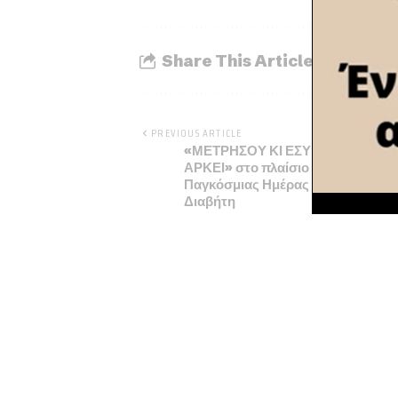
Share This Article
PREVIOUS ARTICLE
«ΜΕΤΡΗΣΟΥ ΚΙ ΕΣΥ, ΜΙΑ ΣΤΑΓΟ
ΑΡΚΕΙ» στο πλαίσιο εορτασμού τ
Παγκόσμιας Ημέρας Σακχαρώδη
Διαβήτη