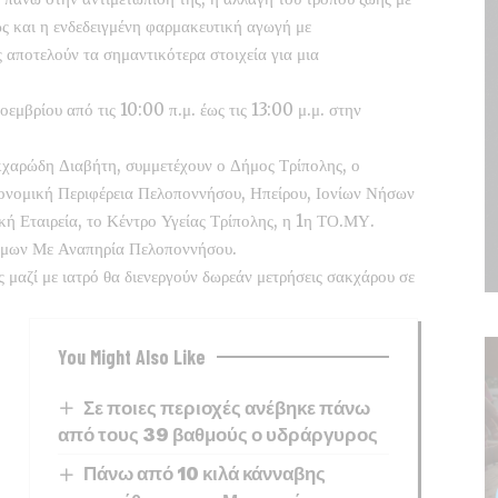
ς και η ενδεδειγμένη φαρμακευτική αγωγή με
αποτελούν τα σημαντικότερα στοιχεία για μια
εμβρίου από τις 10:00 π.μ. έως τις 13:00 μ.μ. στην
κχαρώδη Διαβήτη, συμμετέχουν ο Δήμος Τρίπολης, ο
ονομική Περιφέρεια Πελοποννήσου, Ηπείρου, Ιονίων Νήσων
κή Εταιρεία, το Κέντρο Υγείας Τρίπολης, η 1η ΤΟ.ΜΥ.
τόμων Με Αναπηρία Πελοποννήσου.
 μαζί με ιατρό θα διενεργούν δωρεάν μετρήσεις σακχάρου σε
You Might Also Like
Σε ποιες περιοχές ανέβηκε πάνω
από τους 39 βαθμούς ο υδράργυρος
Πάνω από 10 κιλά κάνναβης