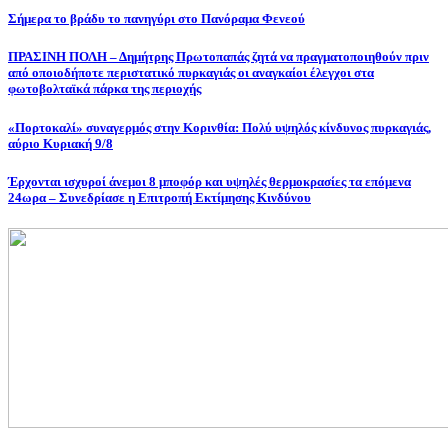
Σήμερα το βράδυ το πανηγύρι στο Πανόραμα Φενεού
ΠΡΑΣΙΝΗ ΠΟΛΗ – Δημήτρης Πρωτοπαπάς ζητά να πραγματοποιηθούν πριν
από οποιοδήποτε περιστατικό πυρκαγιάς οι αναγκαίοι έλεγχοι στα
φωτοβολταϊκά πάρκα της περιοχής
«Πορτοκαλί» συναγερμός στην Κορινθία: Πολύ υψηλός κίνδυνος πυρκαγιάς,
αύριο Κυριακή 9/8
Έρχονται ισχυροί άνεμοι 8 μποφόρ και υψηλές θερμοκρασίες τα επόμενα
24ωρα – Συνεδρίασε η Επιτροπή Εκτίμησης Κινδύνου