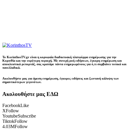
Το KorinthosTV.gr είναι η κορυφαία διαδικτυακή πλατφόρμα ενημέρωσης για την
Κορινθία και την ευρύτερη περιοχή. Με συνεχή ροή ειδήσεων, έγκυρη ενημέρωση και
αποκλειστικά ρεπορτάζ, σας κρατάμε πάντα ενημερωμένους για ό,τι συμβαίνει τοπικά και
πανελλαδικά.
Ακολουθήστε μας για άμεση ενημέρωση, έγκυρες ειδήσεις και ζωντανή κάλυψη των
σημαντικότερων γεγονότων.
Ακολουθήστε μας ΕΔΩ
Facebook
Like
X
Follow
Youtube
Subscribe
Tiktok
Follow
4.03M
Follow