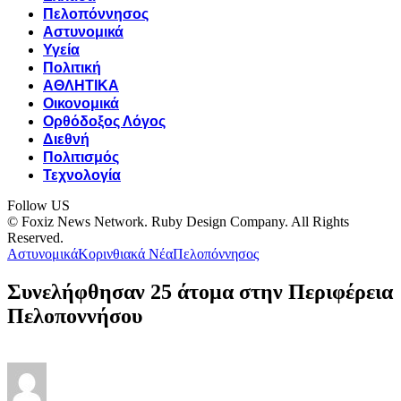
Πελοπόννησος
Αστυνομικά
Υγεία
Πολιτική
ΑΘΛΗΤΙΚΑ
Οικονομικά
Ορθόδοξος Λόγος
Διεθνή
Πολιτισμός
Τεχνολογία
Follow US
© Foxiz News Network. Ruby Design Company. All Rights
Reserved.
Αστυνομικά
Κορινθιακά Νέα
Πελοπόννησος
Συνελήφθησαν 25 άτομα στην Περιφέρεια
Πελοποννήσου