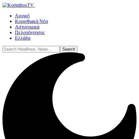
Αρχική
Κορινθιακά Νέα
Αστυνομικά
Πελοπόννησος
Ελλάδα