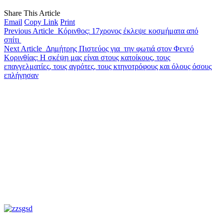
Share This Article
Email
Copy Link
Print
Previous Article
Κόρινθος: 17χρονος έκλεψε κοσμήματα από
σπίτι
Next Article
Δημήτρης Πιστεύος για την φωτιά στον Φενεό
Κορινθίας: Η σκέψη μας είναι στους κατοίκους, τους
επαγγελματίες, τους αγρότες, τους κτηνοτρόφους και όλους όσους
επλήγησαν