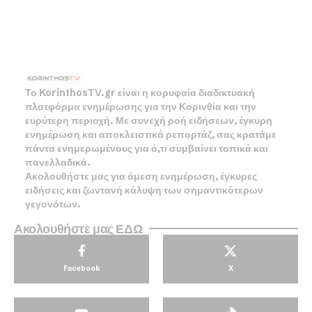
Το KorinthosTV.gr είναι η κορυφαία διαδικτυακή
πλατφόρμα ενημέρωσης για την Κορινθία και την
ευρύτερη περιοχή. Με συνεχή ροή ειδήσεων, έγκυρη
ενημέρωση και αποκλειστικά ρεπορτάζ, σας κρατάμε
πάντα ενημερωμένους για ό,τι συμβαίνει τοπικά και
πανελλαδικά.
Ακολουθήστε μας για άμεση ενημέρωση, έγκυρες
ειδήσεις και ζωντανή κάλυψη των σημαντικότερων
γεγονότων.
Ακολουθήστε μας ΕΔΩ
Facebook
X