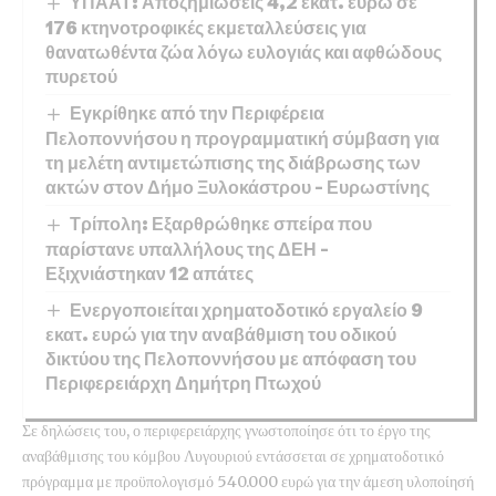
ΥΠΑΑΤ: Αποζημιώσεις 4,2 εκατ. ευρώ σε
176 κτηνοτροφικές εκμεταλλεύσεις για
θανατωθέντα ζώα λόγω ευλογιάς και αφθώδους
πυρετού
Εγκρίθηκε από την Περιφέρεια
Πελοποννήσου η προγραμματική σύμβαση για
τη μελέτη αντιμετώπισης της διάβρωσης των
ακτών στον Δήμο Ξυλοκάστρου – Ευρωστίνης
Τρίπολη: Εξαρθρώθηκε σπείρα που
παρίστανε υπαλλήλους της ΔΕΗ –
Εξιχνιάστηκαν 12 απάτες
Ενεργοποιείται χρηματοδοτικό εργαλείο 9
εκατ. ευρώ για την αναβάθμιση του οδικού
δικτύου της Πελοποννήσου με απόφαση του
Περιφερειάρχη Δημήτρη Πτωχού
Σε δηλώσεις του, ο περιφερειάρχης γνωστοποίησε ότι το έργο της
αναβάθμισης του κόμβου Λυγουριού εντάσσεται σε χρηματοδοτικό
πρόγραμμα με προϋπολογισμό 540.000 ευρώ για την άμεση υλοποίησή