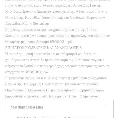
Γιάννης Ανδριανός και οι αντιπεριφερειάρχες Αργολίδας Γιάννης
Μαλτέζος, Πρόνοιας Δημήτρης Σχοινοχωρίτης, Αθλητισμού Γιάννης
Μαντζούνης, Κορινθίας Τάσος Γκιολής και Υποδομών Κορινθίας –
Αργολίδας Χάρης Βυτινιώτης.
Επιπλέον, ο περιφερειάρχης υπέγραψε σήμερα και τη σύμβαση
υλοποίησης του έργου πυροπροστασίας του αρχαιολογικού χώρου των
Μυκηνών, με προϋπολογισμό 650.000 ευρώ.
ΕΠΙΠΛΕΟΝ ΣΥΜΒΑΣΕΙΣ ΚΑΙ ΑΝΑΚΟΙΝΩΣΕΙΣ
Η αντιπλημμυρική προστασία και οι καθαρισμοί ρεμάτων και
χειμάρρων στην Αργολίδα ήταν μία ακόμα σύμβαση που υπέγραψε
σήμερα στο Ναύπλιο ο περιφερειάρχης, ο προϋπολογισμός της οποίας
ανέρχεται σε 300.000 ευρώ.
Σημειώνεται ακόμα, ότι ο Π. Νίκας υπέγραψε μνημόνιο συνεργασίας
μεταξύ της Περιφέρειας Πελοποννήσου και του Αναπτυξιακού
Οργανισμού “Πάρνωνας Α.Ε.” με αντικείμενο την ωρίμανση έργων
βαρύνουσας σημασίας στην Περιφερειακή Ενότητα Αργολίδας.
You Might Also Like