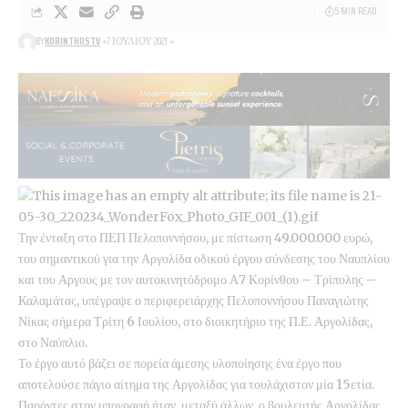
5 MIN READ
BY
KORINTHOSTV
7 ΙΟΥΛΊΟΥ 2021
Την ένταξη στο ΠΕΠ Πελοποννήσου, με πίστωση 49.000.000 ευρώ,
του σημαντικού για την Αργολίδα οδικού έργου σύνδεσης του Ναυπλίου
και του Αργους με τον αυτοκινητόδρομο Α7 Κορίνθου – Τρίπολης –
Καλαμάτας, υπέγραψε ο περιφερειάρχης Πελοποννήσου Παναγιώτης
Νίκας σήμερα Τρίτη 6 Ιουλίου, στο διοικητήριο της Π.Ε. Αργολίδας,
στο Ναύπλιο.
Το έργο αυτό βάζει σε πορεία άμεσης υλοποίησης ένα έργο που
αποτελούσε πάγιο αίτημα της Αργολίδας για τουλάχιστον μία 15ετία.
Παρόντες στην υπογραφή ήταν, μεταξύ άλλων, ο βουλευτής Αργολίδας