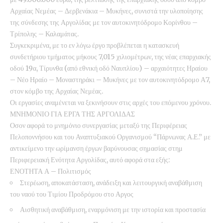
Αρχαίας Νεμέας – Δερβενάκια – Μυκήνες, συνιστά την υλοποίησης
της σύνδεσης της Αργολίδας με τον αυτοκινητόδρομο Κορίνθου –
Τρίπολης – Καλαμάτας.
Συγκεκριμένα, με το εν λόγω έργο προβλέπεται η κατασκευή
συνδετήριου τμήματος μήκους 7,015 χιλιομέτρων, της νέας επαρχιακής
οδού 19α, Τίρυνθα (από εθνική οδό Ναυπλίου) – αρχαιότητες Ηραίου
– Νέο Ηραίο – Μοναστηράκι – Μυκήνες με τον αυτοκινητόδρομο Α7,
στον κόμβο της Αρχαίας Νεμέας.
Οι εργασίες αναμένεται να ξεκινήσουν στις αρχές του επόμενου χρόνου.
ΜΝΗΜΟΝΙΟ ΓΙΑ ΕΡΓΑ ΤΗΣ ΑΡΓΟΛΙΔΑΣ
Οσον αφορά το μνημόνιο συνεργασίας μεταξύ της Περιφέρειας
Πελοποννήσου και του Αναπτυξιακού Οργανισμού “Πάρνωνας Α.Ε.” με
αντικείμενο την ωρίμανση έργων βαρύνουσας σημασίας στημ
Περιφερειακή Ενότητα Αργολίδας, αυτό αφορά στα εξής:
ΕΝΟΤΗΤΑ Α – Πολιτισμός
Στερέωση, αποκατάσταση, ανάδειξη και λειτουργική αναβάθμιση
του ναού του Τιμίου Προδρόμου στο Αργος
Αισθητική αναβάθμιση, εναρμόνιση με την ιστορία και προστασία