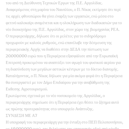
του από τη Διεύθυνση Τεχνικών Εργων της Π.Ε. Αργολίδας.
Αναφερόμενος στη μαρίνα του Ναυπλίου, ο Π. Νίκας εκτίμησε ότι περί
τις αρχές φθινοπώρου θα γίνει έναρξη των εργασιών, ενώ μέσα στο
φετινό καλοκαίρι αναμένεται και η ολοκλήρωση των διαδικασιών για το
νέο διοικητήριο της Π.Ε. Αργολίδας, στον χώρο της βιομηχανίας ΡΕΑ.
Ο περιφερειάρχης, δήλωσε ότι οι μελέτες για το σιδηρόδρομο
προχωρούν με καλούς ρυθμούς, ενώ επανέλαβε την δέσμευση της
περιφερειακής Αρχής να διαθέσει στην ΔΕΔΑ την πίστωση των
20.000.000 ευρώ που η Περιφέρεια εξασφάλισε από την Ευρωπαϊκή
Επιτροπή προκειμένου να αναπτύξει τον αγωγό του φυσικού αερίου για
τη διασύνδεση των μεγάλων αστικών κέντρων με το δίκτυο διανομής.
Καταλήγοντας, ο Π. Νίκας δήλωσε για μία ακόμα φορά ότι η Περιφέρεια
θα συνεργαστεί με τον Δήμο Επιδαύρου για την αναβάθμιση της
Εκθεσης Αγροτουρισμού.
Ερωτώμενος σχετικά με το νέο νοσοκομείο της Αργολίδας, ο
περιφερειάρχης σημείωσε ότι η Περιφέρεια έχει θέσει το ζήτημα αυτό
ως πρώτης προτεραιότητας στο υπουργείο Ανάπτυξης.
ΣΥΝΔΕΣΗ ΜΕ Α7
Η υπογραφή του περιφερειάρχη για την ένταξη στο ΠΕΠ Πελοποννήσου,
με 49.000.000 ευρώ, της βελτίωσης της επαρχιακής οδού από κόμβο