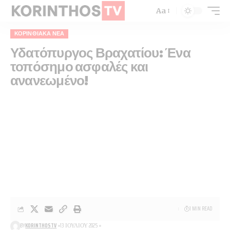
Aa
ΚΟΡΙΝΘΙΑΚΆ ΝΈΑ
Υδατόπυργος Βραχατίου: Ένα
τοπόσημο ασφαλές και
ανανεωμένο!
1 MIN READ
BY
KORINTHOSTV
13 ΙΟΥΛΊΟΥ 2025