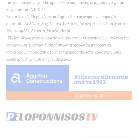
ταυτοπροσωπίας (διαβατήριο ,άδεια παραμονής κ. α.) και αντίγραφο
λογαριασμού Δ.Ε.Κ.Ο.
Στις «Λευκές Περιοχές»του Δήμου Νεμέαςανήκουνοι παρακάτω
οικισμοί : Αηδόνια ,Αρχ. Νεμέα ,Γαλατάς, Δάφνη ,Δερβενάκια ,Κούτσι
,Κουτσομόδι ,Λεόντιο ,Νεμέα ,Πετρί.
Πλέον, δίχως γραφειοκρατία και άσκοπες μετακινήσεις, οι πολίτες των
απομακρυσμένων και δυσπρόσιτων περιοχών θα μπορούν να
αποκτήσουν πρόσβαση στους ελληνικούς τηλεοπτικούς σταθμούς
ελεύθερης λήψης εθνικής εμβέλειας.