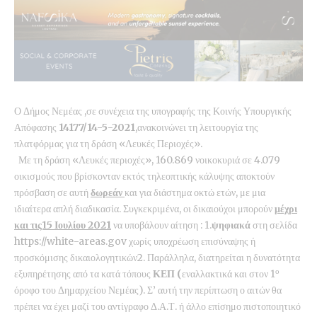
Ο Δήμος Νεμέας ,σε συνέχεια της υπογραφής της Κοινής Υπουργικής
Απόφασης
14177/14-5-2021
,ανακοινώνει τη λειτουργία της
πλατφόρμας για τη δράση «Λευκές Περιοχές».
Με τη δράση «Λευκές περιοχές», 160.869 νοικοκυριά σε 4.079
οικισμούς που βρίσκονταν εκτός τηλεοπτικής κάλυψης αποκτούν
πρόσβαση σε αυτή
δωρεάν
και για διάστημα οκτώ ετών, με μια
ιδιαίτερα απλή διαδικασία. Συγκεκριμένα, οι δικαιούχοι μπορούν
μέχρι
και τις15 Ιουλίου 2021
να υποβάλουν αίτηση : 1.
ψηφιακά
στη σελίδα
https://white-areas.gov χωρίς υποχρέωση επισύναψης ή
προσκόμισης δικαιολογητικών2. Παράλληλα, διατηρείται η δυνατότητα
ο
εξυπηρέτησης από τα κατά τόπους
ΚΕΠ (
εναλλακτικά και στον 1
όροφο του Δημαρχείου Νεμέας). Σ’ αυτή την περίπτωση ο αιτών θα
πρέπει να έχει μαζί του αντίγραφο Δ.Α.Τ. ή άλλο επίσημο πιστοποιητικό