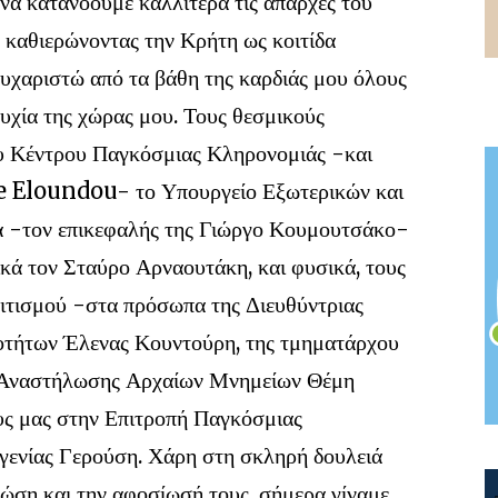
 να κατανοούμε καλλίτερα τις απαρχές του
, καθιερώνοντας την Κρήτη ως κοιτίδα
υχαριστώ από τα βάθη της καρδιάς μου όλους
τυχία της χώρας μου. Τους θεσμικούς
 Κέντρου Παγκόσμιας Κληρονομιάς -και
re Eloundou- το Υπουργείο Εξωτερικών και
α -τον επικεφαλής της Γιώργο Κουμουτσάκο-
κά τον Σταύρο Αρναουτάκη, και φυσικά, τους
ιτισμού -στα πρόσωπα της Διευθύντριας
οτήτων Έλενας Κουντούρη, της τμηματάρχου
ή Αναστήλωσης Αρχαίων Μνημείων Θέμη
ς μας στην Επιτροπή Παγκόσμιας
ενίας Γερούση. Χάρη στη σκληρή δουλειά
γνώση και την αφοσίωσή τους, σήμερα γίναμε