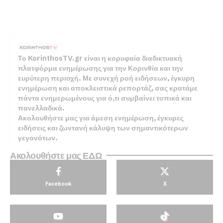
Το KorinthosTV.gr είναι η κορυφαία διαδικτυακή
πλατφόρμα ενημέρωσης για την Κορινθία και την
ευρύτερη περιοχή. Με συνεχή ροή ειδήσεων, έγκυρη
ενημέρωση και αποκλειστικά ρεπορτάζ, σας κρατάμε
πάντα ενημερωμένους για ό,τι συμβαίνει τοπικά και
πανελλαδικά.
Ακολουθήστε μας για άμεση ενημέρωση, έγκυρες
ειδήσεις και ζωντανή κάλυψη των σημαντικότερων
γεγονότων.
Ακολουθήστε μας ΕΔΩ
Facebook
X