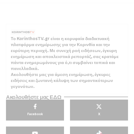
Το KorinthosTV.gr είναι η κορυφαία διαδικτυακή
πλατφόρμα ενημέρωσης για την Κορινθία και την
ευρύτερη περιοχή. Με συνεχή ροή ειδήσεων, έγκυρη
ενημέρωση και αποκλειστικά ρεπορτάζ, σας κρατάμε
πάντα ενημερωμένους για ό,τι συμβαίνει τοπικά και
πανελλαδικά.
Ακολουθήστε μας για άμεση ενημέρωση, έγκυρες
ειδήσεις και ζωντανή κάλυψη των σημαντικότερων
γεγονότων.
Ακολουθήστε μας ΕΔΩ
Facebook
X