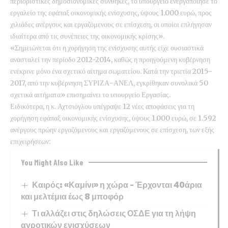
περιοριστικές δημοσιονομικές συνθήκες, το υπουργείο ενεργοποίησε το
εργαλείο της εφάπαξ οικονομικής ενίσχυσης, ύψους 1.000 ευρώ, προς
χιλιάδες ανέργους και εργαζόμενους σε επίσχεση, οι οποίοι επλήγησαν
ιδιαίτερα από τις συνέπειες της οικονομικής κρίσης».
«Σημειώνεται ότι η χορήγηση της ενίσχυσης αυτής είχε ουσιαστικά
ανασταλεί την περίοδο 2012-2014, καθώς η προηγούμενη κυβέρνηση
ενέκρινε μόνο ένα σχετικό αίτημα σωματείου. Κατά την τριετία 2015-
2017, από την κυβέρνηση ΣΥΡΙΖΑ-ΑΝΕΛ, εγκρίθηκαν συνολικά 50
σχετικά αιτήματα» επισημαίνει το υπουργείο Εργασίας.
Ειδικότερα, η κ. Αχτσιόγλου υπέγραψε 12 νέες αποφάσεις για τη
χορήγηση εφάπαξ οικονομικής ενίσχυσης, ύψους 1.000 ευρώ, σε 1.592
ανέργους πρώην εργαζόμενους και εργαζόμενους σε επίσχεση, των εξής
επιχειρήσεων:
You Might Also Like
Καιρός: «Καμίνι» η χώρα – Έρχονται 40άρια
και μελτέμια έως 8 μποφόρ
Τι αλλάζει στις δηλώσεις ΟΣΔΕ για τη λήψη
αγροτικών ενισχύσεων