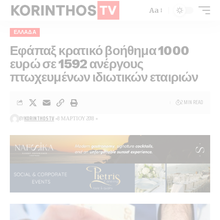
Aa
ΕΛΛΆΔΑ
Εφάπαξ κρατικό βοήθημα 1000
ευρώ σε 1592 ανέργους
πτωχευμένων ιδιωτικών εταιριών
2 MIN READ
BY
KORINTHOSTV
8 ΜΑΡΤΊΟΥ 2018