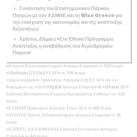
Συνάντηση του Επιστημονικού Πάρκου
Πατρών με τον ΑΔΜΗΕ και τη Wise Greece για
την ενίσχυση της καινοτομίας και της ανάπτυξης
δεξιοτήτων
Χρίστος Δήμας: «Στο Εθνικό Πρόγραμμα
Ανάπτυξης η αναβάθμιση του Αεροδρομίου
Πάρου»
«Ενωμένη Κλωστοϋφαντουργία Ανώνυμη Εταιρεία» σε 520 άτομα
«Shelman (ΣΕΛΜΑΝ) ΑΕ» σε 391 άτομα
«Δημοσιογραφικός Οργανισμός Λαμπράκη (ΔΟΛ) ΑΕ» και των
θυγατρικών της: «ΔΟΛ Digital Ανώνυμη Εταιρεία» & «Hearst ΔΟΛ
Εκδοτική Μονοπρόσωπη Εταιρεία Περιορισμένης Ευθύνης» σε 326
άτομα
«ΕΥΡΩΠΗ Πρακτορείο Διανομής Τύπου ΑΕ» σε 101 άτομα
«ΧΟΝΤΟΣ Παλλάς Πολυκαταστήματα Ανώνυμη Εταιρεία» σε 91
άτομα
«ΕΞΠΡΕΣ-Δ.ΚΑΛΟΦΩΛΙΑΣ Εκδοτική Εκτυπωτική Ανώνυμος
Εταιρεία» σε 40 άτομα