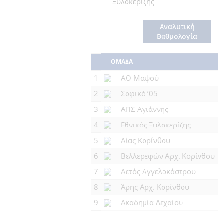
Ξυλοκερίζης
Αναλυτική
Βαθμολογία
ΟΜΑΔΑ
1
ΑΟ Μαψού
2
Σοφικό ’05
3
ΑΠΣ Αγιάννης
4
Εθνικός Ξυλοκερίζης
5
Αίας Κορίνθου
6
Βελλερεφών Αρχ. Κορίνθου
7
Αετός Αγγελοκάστρου
8
Άρης Αρχ. Κορίνθου
9
Ακαδημία Λεχαίου