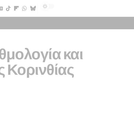
Sign In
θμολογία και
ς Κορινθίας