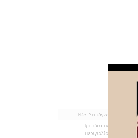
Νέοι Στιμάγκας
0 : 1
ΑΟ Α
Προοδευτική
1 : 1
Παμφε
Περιγιαλίου