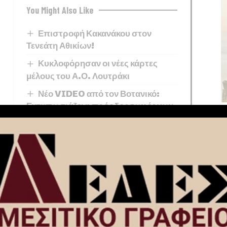
You Might Also Like
Επιστροφή Κακανάκου στον
Τενεάτη Αθικίων!
Κυκλοφόρησαν οι νέες κάρτες
μέλους του Α.Ο. Λουτράκι
Νέο VIDEO από τον Βοτανικό:
Εντυπωσιάζει η πρόοδος των έργων
στο νέο γήπεδο του Παναθηναϊκού
ΑΟ Λουτράκι: Συνεχίζει τις
μεταγραφές με στόχο την ενίσχυση
του ρόστερ
σπροκάμπου
νεατικός