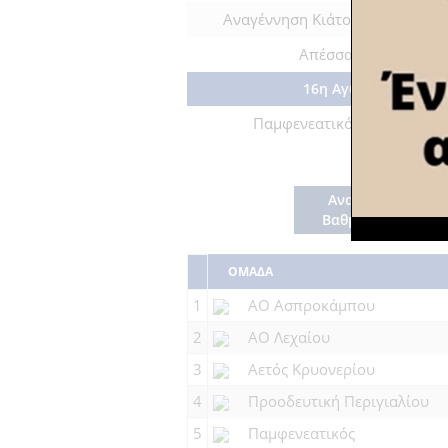
Αναγέννηση Κιάτου
0 : 0
ΑΟ Λε
Απέσσας
6 : 1
ΑΟ Λα
16η Αγωνιστσική
Παμφενεατικός
3 : 0
Αναγέ
Κιάτο
Αναλυτική
Βαθμολογία
ΟΜΑΔΑ
1
ΑΟ Ασπροκάμπου
2
ΑΟ Λεχαίου
3
Αετός Κρυονερίου
4
Προοδευτική Περιγιαλίου
5
Παμφενεατικός