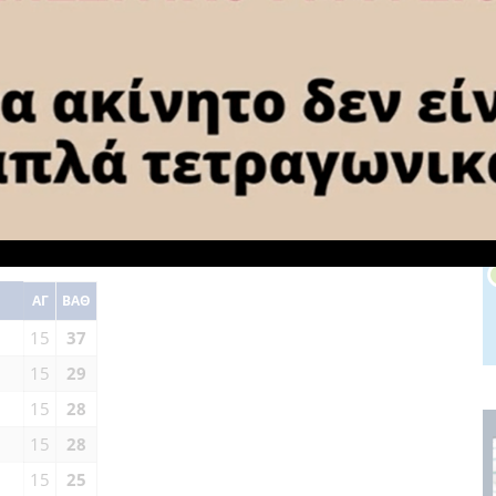
χαίου
ύκας
ννηση
υ
ΑΓ
ΒΑΘ
15
37
15
29
15
28
15
28
15
25