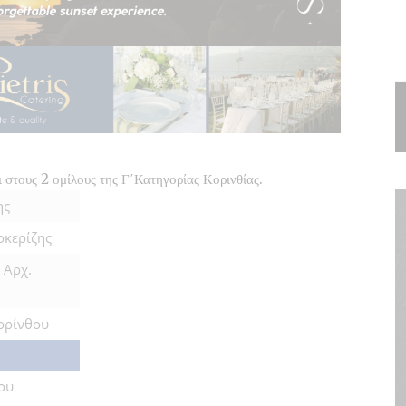
 στους 2 ομίλους της Γ΄Κατηγορίας Κορινθίας.
ης
οκερίζης
 Αρχ.
ορίνθου
ου