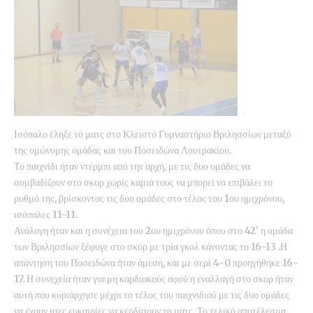
Ισόπαλο έληξε το ματς στο Κλειστό Γυμναστήριο Βριλησσίων μεταξύ
της ομώνυμης ομάδας και του Ποσειδώνα Λουτρακίου.
Το παιχνίδι ήταν ντέρμπι από την αρχή, με τις δυο ομάδες να
συμβαδίζουν στο σκορ χωρίς καμιά τους να μπορεί να επιβάλει το
ρυθμό της, βρίσκοντας τις δυο ομάδες στο τέλος του 1ου ημιχρόνου,
ισόπαλες 11-11.
Ανάλογη ήταν και η συνέχεια του 2ου ημιχρόνου όπου στο 42’ η ομάδα
των Βριλησσίων ξέφυγε στο σκορ με τρία γκολ κάνοντας το 16-13 .Η
απάντηση του Ποσειδώνα ήταν άμεση, και με σερί 4-0 προηγήθηκε 16-
17. Η συνεχεία ήταν για μη καρδιακούς αφού η εναλλαγή στο σκορ ήταν
αυτή που κυριάρχησε μέχρι το τέλος του παιχνιδιού με τις δυο ομάδες
να έχουν ισες ευκαιρίες να κερδίσουν το ματς. Το τελικό αποτέλεσμα