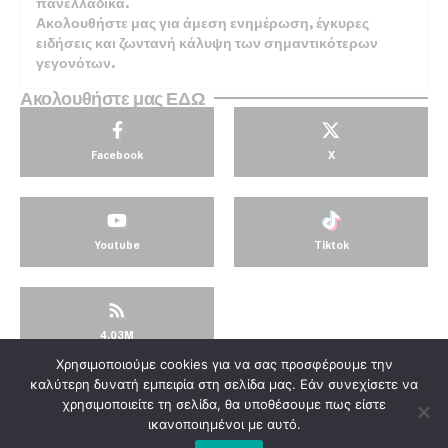
πανελλαδικά.
Ακολουθήστε μας για άμεση ενημέρωση, έγκυρες
ειδήσεις και ζωντανή κάλυψη των σημαντικότερων
γεγονότων.
Ακολουθήστε μας ΕΔΩ
Facebook
X
Youtube
Tiktok
4.03M
Χρησιμοποιούμε cookies για να σας προσφέρουμε την
© KorinthosTV @2025
καλύτερη δυνατή εμπειρία στη σελίδα μας. Εάν συνεχίσετε να
χρησιμοποιείτε τη σελίδα, θα υποθέσουμε πως είστε
ικανοποιημένοι με αυτό.